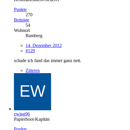
Punkte
270
Beiträge
54
Wohnort
Bamberg
14. Dezember 2012
#129
schade ich fand das immer ganz nett.
Zitieren
ewing96
Papierboot-Kapitän
Punkte