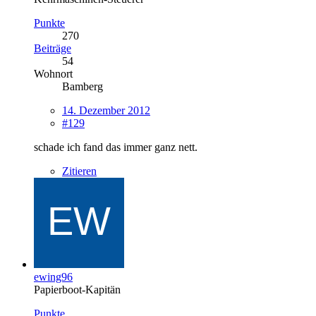
Punkte
270
Beiträge
54
Wohnort
Bamberg
14. Dezember 2012
#129
schade ich fand das immer ganz nett.
Zitieren
ewing96
Papierboot-Kapitän
Punkte