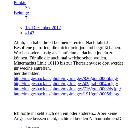
Punkte
35
Beiträge
7
15. Dezember 2012
#143
Ahhh, ich habe direkt bei meiner ersten Nachtfahrt 3
Besoffene getroffen, die mich direkt jodelnd begrüßt haben.
War besonders lustig als 2 auf einmal dachten jodeln zu
können. Für alle die auch mal welche sehen wollen,
Mitternachts Linie 10110 bis zur Theresienwiese dort werdet
ihr weclhe antreffen.
hier die bilder:
http://imageshack.us/photo/my-images/820/grab0006l.jpg/
http://imageshack.us/photo/my-images/43/grab0004m.jpg/
http://imageshack.us/photo/my-images/716/grab0002ds.jpg/
http://imageshack.us/photo/my-images/191/grab0005d.jpg/
Ich hoffe ihr seht auch den ein oder anderen... Aber keine
Angst, sie beissen nicht, nichtmal bei den Nahaufnahmen:D