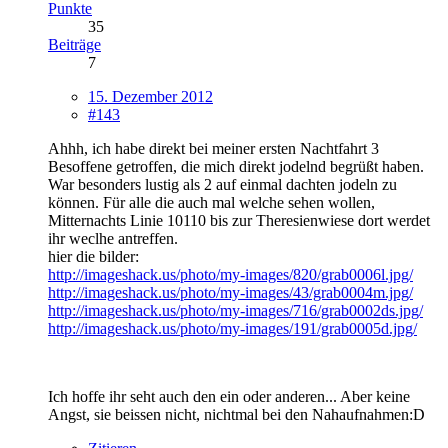
Punkte
35
Beiträge
7
15. Dezember 2012
#143
Ahhh, ich habe direkt bei meiner ersten Nachtfahrt 3
Besoffene getroffen, die mich direkt jodelnd begrüßt haben.
War besonders lustig als 2 auf einmal dachten jodeln zu
können. Für alle die auch mal welche sehen wollen,
Mitternachts Linie 10110 bis zur Theresienwiese dort werdet
ihr weclhe antreffen.
hier die bilder:
http://imageshack.us/photo/my-images/820/grab0006l.jpg/
http://imageshack.us/photo/my-images/43/grab0004m.jpg/
http://imageshack.us/photo/my-images/716/grab0002ds.jpg/
http://imageshack.us/photo/my-images/191/grab0005d.jpg/
Ich hoffe ihr seht auch den ein oder anderen... Aber keine
Angst, sie beissen nicht, nichtmal bei den Nahaufnahmen:D