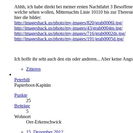
Ahhh, ich habe direkt bei meiner ersten Nachtfahrt 3 Besoffene 
welche sehen wollen, Mitternachts Linie 10110 bis zur Theresie
hier die bilder:
http://imageshack.us/photo/my-images/820/grab0006l.jpg/
http://imageshack.us/photo/my-images/43/grab0004m.jpg/
http://imageshack.us/photo/my-images/716/grab0002ds.jpg/
http://imageshack.us/photo/my-images/191/grab0005d.jpg/
Ich hoffe ihr seht auch den ein oder anderen... Aber keine Ang
Zitieren
Peterbilt
Papierboot-Kapitän
Punkte
25
Beiträge
5
Wohnort
Oer-Erkenschwick
15. Dezember 2012