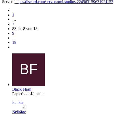
Server:
https://discord.com/servers/tml-studios-224563159631921152
1
…
7
8
Seite 8 von 18
9
…
18
Black Flash
Papierboot-Kapitän
Punkte
20
Beiträge