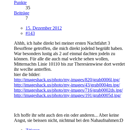
Punkte
35
Beiträge
7
15. Dezember 2012
#143
Ahhh, ich habe direkt bei meiner ersten Nachtfahrt 3
Besoffene getroffen, die mich direkt jodelnd begrüßt haben.
War besonders lustig als 2 auf einmal dachten jodeln zu
können. Für alle die auch mal welche sehen wollen,
Mitternachts Linie 10110 bis zur Theresienwiese dort werdet
ihr weclhe antreffen.
hier die bilder:
http://imageshack.us/photo/my-images/820/grab0006l.jpg/
http://imageshack.us/photo/my-images/43/grab0004m.jpg/
http://imageshack.us/photo/my-images/716/grab0002ds.jpg/
http://imageshack.us/photo/my-images/191/grab0005d.jpg/
Ich hoffe ihr seht auch den ein oder anderen... Aber keine
Angst, sie beissen nicht, nichtmal bei den Nahaufnahmen:D