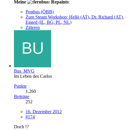
Meine
Repaints
:
Postbus (ÖBB)
Zum Steam Workshop: Hellö (AT), Dr. Richard (AT),
Egged (IL, BG, PL, NL)
Zitieren
Bus_MVG
Im Leben des Carlos
Punkte
1.260
Beiträge
252
16. Dezember 2012
#174
Doch !?