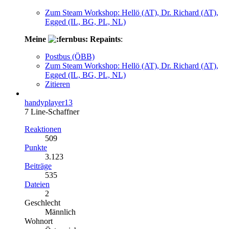
Zum Steam Workshop: Hellö (AT), Dr. Richard (AT),
Egged (IL, BG, PL, NL)
Meine
Repaints
:
Postbus (ÖBB)
Zum Steam Workshop: Hellö (AT), Dr. Richard (AT),
Egged (IL, BG, PL, NL)
Zitieren
handyplayer13
7 Line-Schaffner
Reaktionen
509
Punkte
3.123
Beiträge
535
Dateien
2
Geschlecht
Männlich
Wohnort