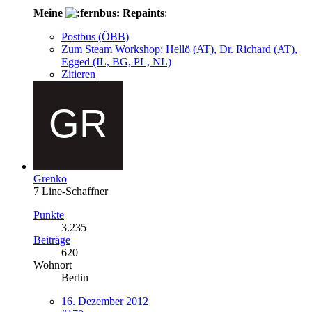
Meine
Repaints
:
Postbus (ÖBB)
Zum Steam Workshop: Hellö (AT), Dr. Richard (AT),
Egged (IL, BG, PL, NL)
Zitieren
Grenko
7 Line-Schaffner
Punkte
3.235
Beiträge
620
Wohnort
Berlin
16. Dezember 2012