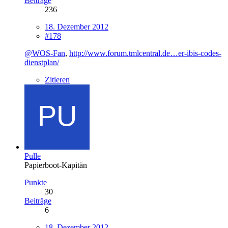
Beiträge
236
18. Dezember 2012
#178
@WOS-Fan
,
http://www.forum.tmlcentral.de…er-ibis-codes-
dienstplan/
Zitieren
Pulle
Papierboot-Kapitän
Punkte
30
Beiträge
6
18. Dezember 2012