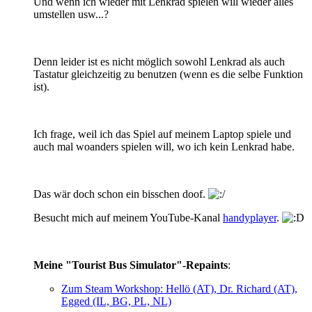
Und wenn ich wieder mit Lenkrad spielen will wieder alles
umstellen usw...?
Denn leider ist es nicht möglich sowohl Lenkrad als auch
Tastatur gleichzeitig zu benutzen (wenn es die selbe Funktion
ist).
Ich frage, weil ich das Spiel auf meinem Laptop spiele und
auch mal woanders spielen will, wo ich kein Lenkrad habe.
Das wär doch schon ein bisschen doof.
Besucht mich auf meinem YouTube-Kanal
handyplayer
.
Meine "Tourist Bus Simulator"-Repaints
:
Zum Steam Workshop: Hellö (AT), Dr. Richard (AT),
Egged (IL, BG, PL, NL)