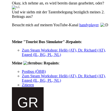
Okay, ich nehme an, es wird bereits daran gearbeitet, oder?
Und wie siehts mit der Tastenbelegung bezüglich meines 2.
Beitrags aus?
Besucht mich auf meinem YouTube-Kanal
handyplayer
.
Meine "Tourist Bus Simulator"-Repaints
:
Zum Steam Workshop: Hellö (AT), Dr. Richard (AT),
Egged (IL, BG, PL, NL)
Meine
Repaints
:
Postbus (ÖBB)
Zum Steam Workshop: Hellö (AT), Dr. Richard (AT),
Egged (IL, BG, PL, NL)
Zitieren