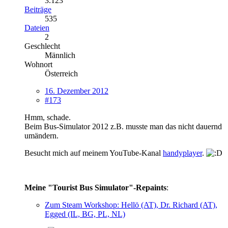
3.123
Beiträge
535
Dateien
2
Geschlecht
Männlich
Wohnort
Österreich
16. Dezember 2012
#173
Hmm, schade.
Beim Bus-Simulator 2012 z.B. musste man das nicht dauernd
umändern.
Besucht mich auf meinem YouTube-Kanal
handyplayer
.
Meine "Tourist Bus Simulator"-Repaints
:
Zum Steam Workshop: Hellö (AT), Dr. Richard (AT),
Egged (IL, BG, PL, NL)