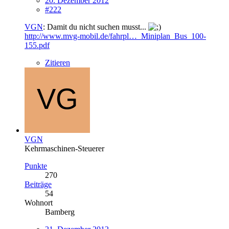
20. Dezember 2012
#222
VGN
: Damit du nicht suchen musst...
http://www.mvg-mobil.de/fahrpl…_Miniplan_Bus_100-
155.pdf
Zitieren
VGN
Kehrmaschinen-Steuerer
Punkte
270
Beiträge
54
Wohnort
Bamberg