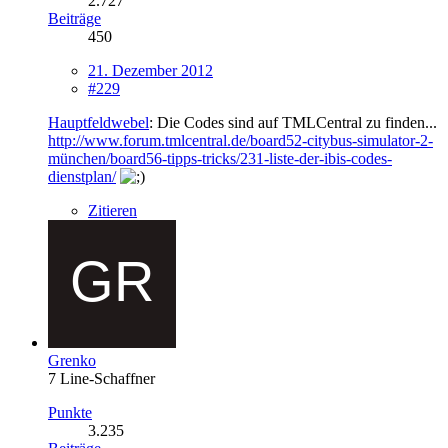
2.727
Beiträge
450
21. Dezember 2012
#229
Hauptfeldwebel
: Die Codes sind auf TMLCentral zu finden...
http://www.forum.tmlcentral.de/board52-citybus-simulator-2-
münchen/board56-tipps-tricks/231-liste-der-ibis-codes-
dienstplan/
Zitieren
Grenko
7 Line-Schaffner
Punkte
3.235