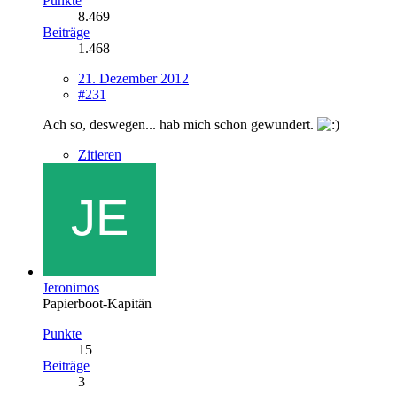
Punkte
8.469
Beiträge
1.468
21. Dezember 2012
#231
Ach so, deswegen... hab mich schon gewundert.
Zitieren
Jeronimos
Papierboot-Kapitän
Punkte
15
Beiträge
3