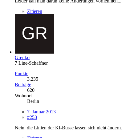
Leider kan man daran keine Änderungen vornehmen...
Zitieren
Grenko
7 Line-Schaffner
Punkte
3.235
Beiträge
620
Wohnort
Berlin
7. Januar 2013
#253
Nein, die Linien der KI-Busse lassen sich nicht ändern.