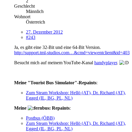
2
Geschlecht
Männlich
Wohnort
Österreich
27. Dezember 2012
#243
Ja, es gibt eine 32-Bit und eine 64-Bit Version.
http://support.tml-studios.com…&cmd=viewentclient&id=403
Besucht mich auf meinem YouTube-Kanal
handyplayer
.
Meine "Tourist Bus Simulator"-Repaints
:
Zum Steam Workshop: Hellö (AT), Dr. Richard (AT),
Egged (IL, BG, PL, NL)
Meine
Repaints
:
Postbus (ÖBB)
Zum Steam Workshop: Hellö (AT), Dr. Richard (AT),
Egged (IL, BG, PL, NL)