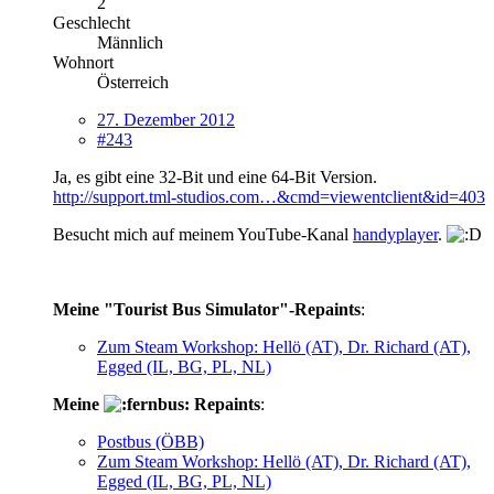
2
Geschlecht
Männlich
Wohnort
Österreich
27. Dezember 2012
#243
Ja, es gibt eine 32-Bit und eine 64-Bit Version.
http://support.tml-studios.com…&cmd=viewentclient&id=403
Besucht mich auf meinem YouTube-Kanal
handyplayer
.
Meine "Tourist Bus Simulator"-Repaints
:
Zum Steam Workshop: Hellö (AT), Dr. Richard (AT),
Egged (IL, BG, PL, NL)
Meine
Repaints
:
Postbus (ÖBB)
Zum Steam Workshop: Hellö (AT), Dr. Richard (AT),
Egged (IL, BG, PL, NL)