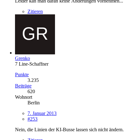
Leider kan man daran keine Änderungen vornehmen...
Zitieren
Grenko
7 Line-Schaffner
Punkte
3.235
Beiträge
620
Wohnort
Berlin
7. Januar 2013
#253
Nein, die Linien der KI-Busse lassen sich nicht ändern.