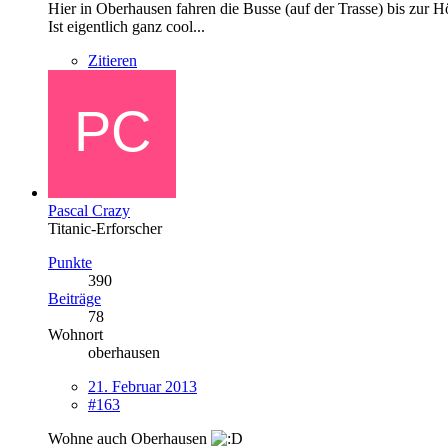
Hier in Oberhausen fahren die Busse (auf der Trasse) bis zur H
Ist eigentlich ganz cool...
Zitieren
Pascal Crazy
Titanic-Erforscher
Punkte
390
Beiträge
78
Wohnort
oberhausen
21. Februar 2013
#163
Wohne auch Oberhausen