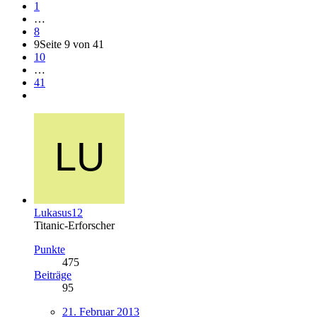
1
…
8
9
Seite 9 von 41
10
…
41
Lukasus12
Titanic-Erforscher
Punkte
475
Beiträge
95
21. Februar 2013