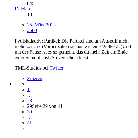
845
Dateien
18
25. März 2013
#580
Pvt.Bigdaddy: Partikel: Die Partikel sind am Auspuff nicht
mehr so stark (Vorher sahen sie aus wie eine Wolke :D)Und
mit der Pause ist es so gemeint, das du mehr Zeit am Ende
einer Schicht hast (So verstehe ich es).
TML-Studios bei
Twitter
Zitieren
1
…
28
29
Seite 29 von 41
30
…
41