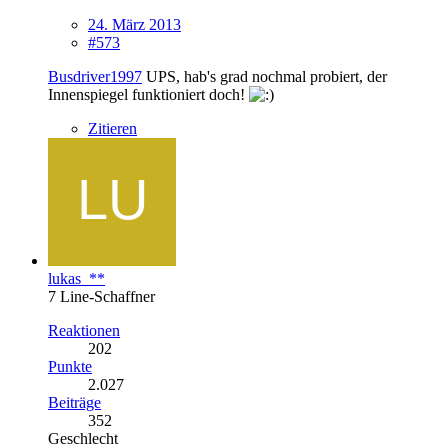
24. März 2013
#573
Busdriver1997
UPS, hab's grad nochmal probiert, der
Innenspiegel funktioniert doch!
Zitieren
lukas_**
7 Line-Schaffner
Reaktionen
202
Punkte
2.027
Beiträge
352
Geschlecht