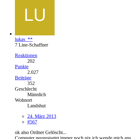
lukas_**
7 Line-Schaffner
Reaktionen
202
Punkte
2.027
Beiträge
352
Geschlecht
Männlich
Wohnort
Landshut
24. März 2013
#567
ok also Ordner Gelöscht...
Computer neugestartet immer noch nix ich wende mich ans