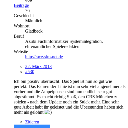
409
Beiträge
76
Geschlecht
Männlich
Wohnort
Gladbeck
Beruf
Azubi Fachinformatiker Systemintegration,
ehrenamtlicher Spieleredakteur
Website
http://race-sim-net.de
22. März 2013
#530
Ich bin positiv überrascht! Das Spiel ist nun so gut wie
perfekt. Das Fahren der Linie ist nun sehr viel angenehmer als
vorher und die Ampelphasen sind nun endlich sehr gut
abgestimmt. Es macht richtig Spaß, den CBS München zu
spielen - nach dem Update noch ein Stück mehr. Eine sehr
gute Arbeit habt ihr geleistet und die Überstunden haben sich
mehr als gelohnt
Zitieren