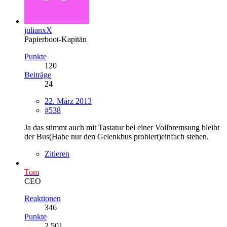
julianxX
Papierboot-Kapitän
Punkte
120
Beiträge
24
22. März 2013
#538
Ja das stimmt auch mit Tastatur bei einer Vollbremsung bleibt
der Bus(Habe nur den Gelenkbus probiert)einfach stehen.
Zitieren
Tom
CEO
Reaktionen
346
Punkte
2.501