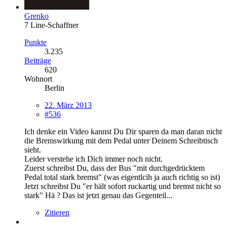
Grenko
7 Line-Schaffner
Punkte
3.235
Beiträge
620
Wohnort
Berlin
22. März 2013
#536
Ich denke ein Video kannst Du Dir sparen da man daran nicht
die Bremswirkung mit dem Pedal unter Deinem Schreibtisch
sieht.
Leider verstehe ich Dich immer noch nicht.
Zuerst schreibst Du, dass der Bus "mit durchgedrücktem
Pedal total stark bremst" (was eigentlcih ja auch richtig so ist)
Jetzt schreibst Du "er hält sofort ruckartig und bremst nicht so
stark" Hä ? Das ist jetzt genau das Gegenteil...
Zitieren