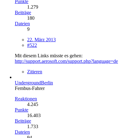
Punkte
1.279
Beiträge
180
Dateien
9
22. März 2013
#522
Mit diesem Links müsste es gehen:
http://support.aerosoft.com/support.php?language=de
Zitieren
UndergroundBerlin
Fernbus-Fahrer
Reaktionen
4.245
Punkte
16.403
Beiträge
1.733
Dateien
94