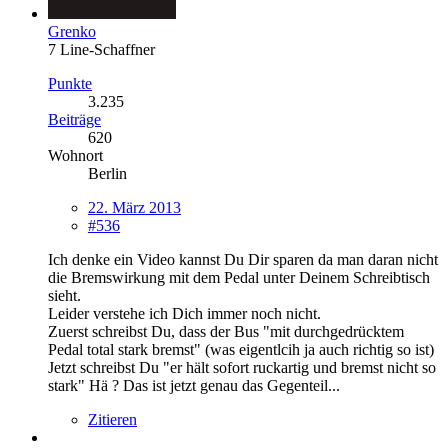
Grenko
7 Line-Schaffner
Punkte
3.235
Beiträge
620
Wohnort
Berlin
22. März 2013
#536
Ich denke ein Video kannst Du Dir sparen da man daran nicht
die Bremswirkung mit dem Pedal unter Deinem Schreibtisch
sieht.
Leider verstehe ich Dich immer noch nicht.
Zuerst schreibst Du, dass der Bus "mit durchgedrücktem
Pedal total stark bremst" (was eigentlcih ja auch richtig so ist)
Jetzt schreibst Du "er hält sofort ruckartig und bremst nicht so
stark" Hä ? Das ist jetzt genau das Gegenteil...
Zitieren