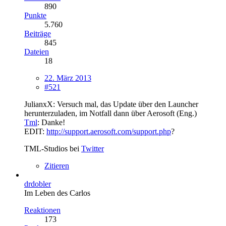
890
Punkte
5.760
Beiträge
845
Dateien
18
22. März 2013
#521
JulianxX: Versuch mal, das Update über den Launcher
herunterzuladen, im Notfall dann über Aerosoft (Eng.)
Tml
: Danke!
EDIT:
http://support.aerosoft.com/support.php
?
TML-Studios bei
Twitter
Zitieren
drdobler
Im Leben des Carlos
Reaktionen
173