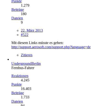
Punkte
1.279
Beiträge
180
Dateien
9
22. März 2013
#522
Mit diesem Links müsste es gehen:
http://support.aerosoft.com/support.php?language=de
Zitieren
UndergroundBerlin
Fernbus-Fahrer
Reaktionen
4.245
Punkte
16.403
Beiträge
1.733
Dateien
94