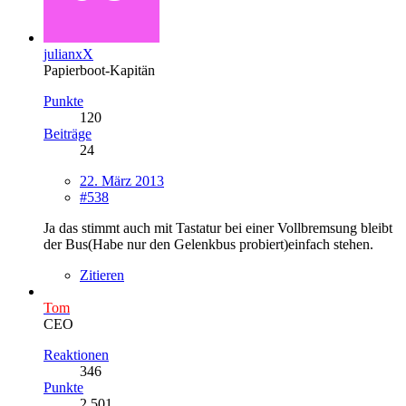
julianxX
Papierboot-Kapitän
Punkte
120
Beiträge
24
22. März 2013
#538
Ja das stimmt auch mit Tastatur bei einer Vollbremsung bleibt
der Bus(Habe nur den Gelenkbus probiert)einfach stehen.
Zitieren
Tom
CEO
Reaktionen
346
Punkte
2.501