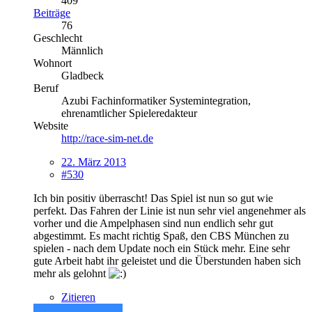
409
Beiträge
76
Geschlecht
Männlich
Wohnort
Gladbeck
Beruf
Azubi Fachinformatiker Systemintegration,
ehrenamtlicher Spieleredakteur
Website
http://race-sim-net.de
22. März 2013
#530
Ich bin positiv überrascht! Das Spiel ist nun so gut wie
perfekt. Das Fahren der Linie ist nun sehr viel angenehmer als
vorher und die Ampelphasen sind nun endlich sehr gut
abgestimmt. Es macht richtig Spaß, den CBS München zu
spielen - nach dem Update noch ein Stück mehr. Eine sehr
gute Arbeit habt ihr geleistet und die Überstunden haben sich
mehr als gelohnt
Zitieren