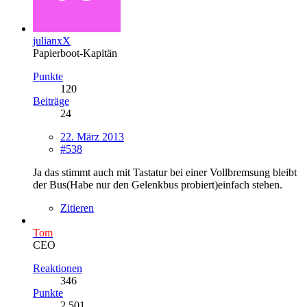
julianxX
Papierboot-Kapitän
Punkte
120
Beiträge
24
22. März 2013
#538
Ja das stimmt auch mit Tastatur bei einer Vollbremsung bleibt
der Bus(Habe nur den Gelenkbus probiert)einfach stehen.
Zitieren
Tom
CEO
Reaktionen
346
Punkte
2.501