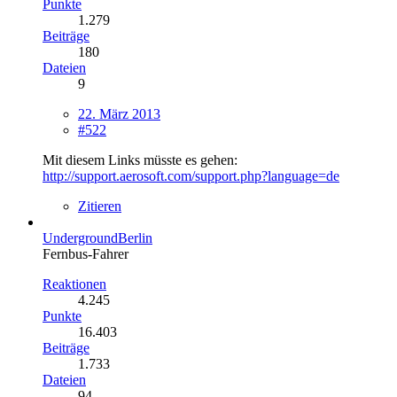
Punkte
1.279
Beiträge
180
Dateien
9
22. März 2013
#522
Mit diesem Links müsste es gehen:
http://support.aerosoft.com/support.php?language=de
Zitieren
UndergroundBerlin
Fernbus-Fahrer
Reaktionen
4.245
Punkte
16.403
Beiträge
1.733
Dateien
94