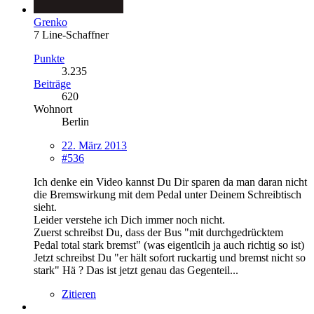
Grenko
7 Line-Schaffner
Punkte
3.235
Beiträge
620
Wohnort
Berlin
22. März 2013
#536
Ich denke ein Video kannst Du Dir sparen da man daran nicht
die Bremswirkung mit dem Pedal unter Deinem Schreibtisch
sieht.
Leider verstehe ich Dich immer noch nicht.
Zuerst schreibst Du, dass der Bus "mit durchgedrücktem
Pedal total stark bremst" (was eigentlcih ja auch richtig so ist)
Jetzt schreibst Du "er hält sofort ruckartig und bremst nicht so
stark" Hä ? Das ist jetzt genau das Gegenteil...
Zitieren