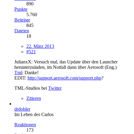
890
Punkte
5.760
Beiträge
845
Dateien
18
22. März 2013
#521
JulianxX: Versuch mal, das Update über den Launcher
herunterzuladen, im Notfall dann über Aerosoft (Eng.)
Tml
: Danke!
EDIT:
http://support.aerosoft.com/support.php
?
TML-Studios bei
Twitter
Zitieren
drdobler
Im Leben des Carlos
Reaktionen
173