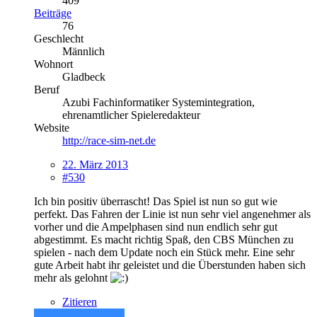
409
Beiträge
76
Geschlecht
Männlich
Wohnort
Gladbeck
Beruf
Azubi Fachinformatiker Systemintegration,
ehrenamtlicher Spieleredakteur
Website
http://race-sim-net.de
22. März 2013
#530
Ich bin positiv überrascht! Das Spiel ist nun so gut wie
perfekt. Das Fahren der Linie ist nun sehr viel angenehmer als
vorher und die Ampelphasen sind nun endlich sehr gut
abgestimmt. Es macht richtig Spaß, den CBS München zu
spielen - nach dem Update noch ein Stück mehr. Eine sehr
gute Arbeit habt ihr geleistet und die Überstunden haben sich
mehr als gelohnt
Zitieren