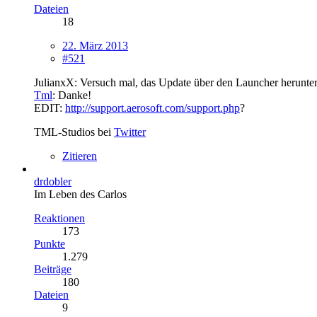
Dateien
18
22. März 2013
#521
JulianxX: Versuch mal, das Update über den Launcher herunter
Tml
: Danke!
EDIT:
http://support.aerosoft.com/support.php
?
TML-Studios bei
Twitter
Zitieren
drdobler
Im Leben des Carlos
Reaktionen
173
Punkte
1.279
Beiträge
180
Dateien
9