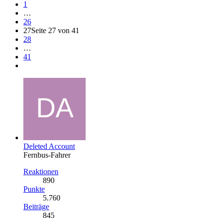
1
…
26
27
Seite 27 von 41
28
…
41
Deleted Account
Fernbus-Fahrer
Reaktionen
890
Punkte
5.760
Beiträge
845