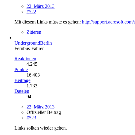
22. März 2013
#522
Mit diesem Links müsste es gehen:
http://support.aerosoft.co
Zitieren
UndergroundBerlin
Fernbus-Fahrer
Reaktionen
4.245
Punkte
16.403
Beiträge
1.733
Dateien
94
22. März 2013
Offizieller Beitrag
#523
Links sollten wieder gehen.