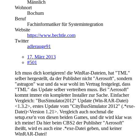
Männlich
Wohnort
Bochum
Beruf
Fachinformatiker für Systemintegration
Website
https://www.bechtle.com
Twitter
adlerauge91
17. März 2013
#501
Ich muss dich korrigieren! die WinRar-Dateien, hat "TML"
selber hergestellt, da der Publisher nicht "Aerosoft", sondern
"astragon" war und da war wohl im Vertrag festgelegt, dass
"TML" das Update selber vertreiben muss. Bei "Aerosoft"
kommt immer ein kompletter Installer zur Sache. Einfacher
Vergleich: "BusSimulator2012" Update (Win-RAR-Datei)
<1.3.2>, erstes Update vom "CityBusSimulator 2012" (.*exe-
Datei)<Version 1.21>. Vergleich auch nochmal die
setup.exe'n von diesen beiden Games, und dir wird klar was
ich meine! Da hier beim CBS2 der Publisher "Aerosoft"
iheißt, wird es auch eine .*exe-Datei geben, und keiner
WinRAR-Datei!