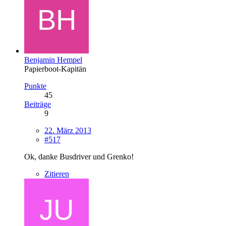
Benjamin Hempel
Papierboot-Kapitän
Punkte
45
Beiträge
9
22. März 2013
#517
Ok, danke Busdriver und Grenko!
Zitieren