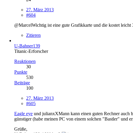
27. März 2013
#604
@MarcelWichtig ist eine gute Grafikkarte und die kostet leich
Zitieren
U-Bahner139
Titanic-Erforscher
Reaktionen
30
Punkte
530
Beiträge
100
27. März 2013
#605
Eagle eye
und julianxXMann kann einen guten Rechner auch bill
günstiger (habe meinen PC von einem solchen "Bastler" und er 
Grüße,