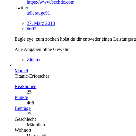
https://www.bechtle.com
Twitter
adlerauge91
27. März 2013
#602
Eagle eye, zum zocken holst du dir entweder einen Leistungss
Alle Angaben ohne Gewähr.
Zitieren
Marcel
Titanic-Erforscher
Reaktionen
25
Punkte
406
Beiträge
75
Geschlecht
Männlich
Wohnort
Darmstadt