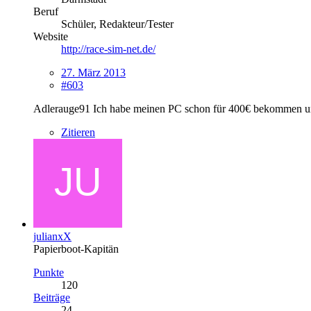
Beruf
Schüler, Redakteur/Tester
Website
http://race-sim-net.de/
27. März 2013
#603
Adlerauge91 Ich habe meinen PC schon für 400€ bekommen und
Zitieren
julianxX
Papierboot-Kapitän
Punkte
120
Beiträge
24