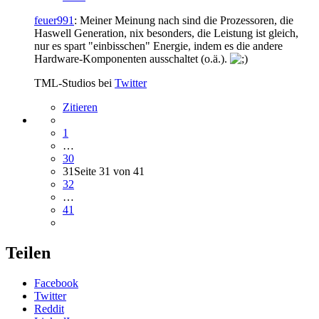
feuer991
: Meiner Meinung nach sind die Prozessoren, die
Haswell Generation, nix besonders, die Leistung ist gleich,
nur es spart "einbisschen" Energie, indem es die andere
Hardware-Komponenten ausschaltet (o.ä.).
TML-Studios bei
Twitter
Zitieren
1
…
30
31
Seite 31 von 41
32
…
41
Teilen
Facebook
Twitter
Reddit