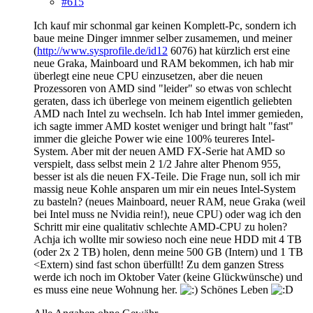
#615
Ich kauf mir schonmal gar keinen Komplett-Pc, sondern ich
baue meine Dinger imnmer selber zusamemen, und meiner
(
http://www.sysprofile.de/id12
6076) hat kürzlich erst eine
neue Graka, Mainboard und RAM bekommen, ich hab mir
überlegt eine neue CPU einzusetzen, aber die neuen
Prozessoren von AMD sind "leider" so etwas von schlecht
geraten, dass ich überlege von meinem eigentlich geliebten
AMD nach Intel zu wechseln. Ich hab Intel immer gemieden,
ich sagte immer AMD kostet weniger und bringt halt "fast"
immer die gleiche Power wie eine 100% teureres Intel-
System. Aber mit der neuen AMD FX-Serie hat AMD so
verspielt, dass selbst mein 2 1/2 Jahre alter Phenom 955,
besser ist als die neuen FX-Teile. Die Frage nun, soll ich mir
massig neue Kohle ansparen um mir ein neues Intel-System
zu basteln? (neues Mainboard, neuer RAM, neue Graka (weil
bei Intel muss ne Nvidia rein!), neue CPU) oder wag ich den
Schritt mir eine qualitativ schlechte AMD-CPU zu holen?
Achja ich wollte mir sowieso noch eine neue HDD mit 4 TB
(oder 2x 2 TB) holen, denn meine 500 GB (Intern) und 1 TB
<Extern) sind fast schon überfüllt! Zu dem ganzen Stress
werde ich noch im Oktober Vater (keine Glückwünsche) und
es muss eine neue Wohnung her.
Schönes Leben