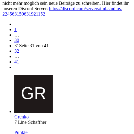
nicht mehr möglich sein neue Beiträge zu schreiben. Hier findet ihr
unseren Discord Server:
https://discord.com/servers/tml-studios-
224563159631921152
1
…
30
31
Seite 31 von 41
32
…
41
Grenko
7 Line-Schaffner
Punkte