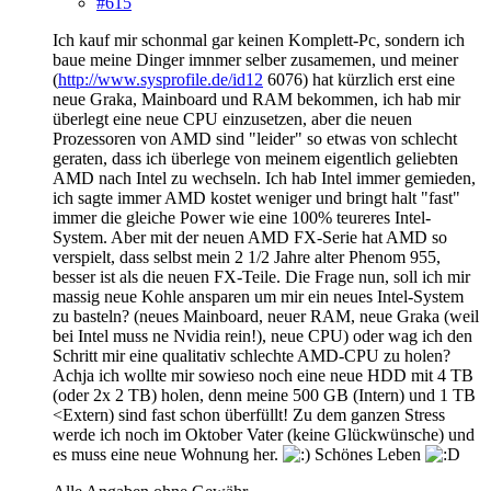
#615
Ich kauf mir schonmal gar keinen Komplett-Pc, sondern ich
baue meine Dinger imnmer selber zusamemen, und meiner
(
http://www.sysprofile.de/id12
6076) hat kürzlich erst eine
neue Graka, Mainboard und RAM bekommen, ich hab mir
überlegt eine neue CPU einzusetzen, aber die neuen
Prozessoren von AMD sind "leider" so etwas von schlecht
geraten, dass ich überlege von meinem eigentlich geliebten
AMD nach Intel zu wechseln. Ich hab Intel immer gemieden,
ich sagte immer AMD kostet weniger und bringt halt "fast"
immer die gleiche Power wie eine 100% teureres Intel-
System. Aber mit der neuen AMD FX-Serie hat AMD so
verspielt, dass selbst mein 2 1/2 Jahre alter Phenom 955,
besser ist als die neuen FX-Teile. Die Frage nun, soll ich mir
massig neue Kohle ansparen um mir ein neues Intel-System
zu basteln? (neues Mainboard, neuer RAM, neue Graka (weil
bei Intel muss ne Nvidia rein!), neue CPU) oder wag ich den
Schritt mir eine qualitativ schlechte AMD-CPU zu holen?
Achja ich wollte mir sowieso noch eine neue HDD mit 4 TB
(oder 2x 2 TB) holen, denn meine 500 GB (Intern) und 1 TB
<Extern) sind fast schon überfüllt! Zu dem ganzen Stress
werde ich noch im Oktober Vater (keine Glückwünsche) und
es muss eine neue Wohnung her.
Schönes Leben