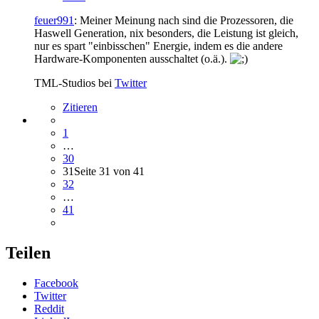
feuer991
: Meiner Meinung nach sind die Prozessoren, die
Haswell Generation, nix besonders, die Leistung ist gleich,
nur es spart "einbisschen" Energie, indem es die andere
Hardware-Komponenten ausschaltet (o.ä.).
TML-Studios bei
Twitter
Zitieren
1
…
30
31
Seite 31 von 41
32
…
41
Teilen
Facebook
Twitter
Reddit