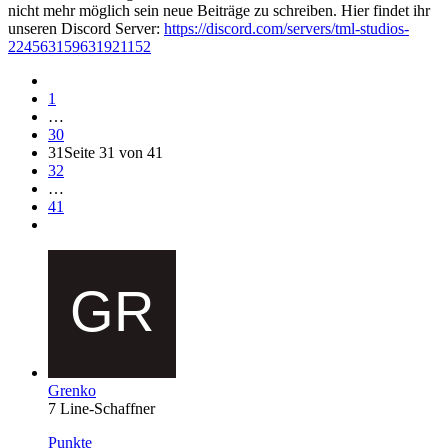
nicht mehr möglich sein neue Beiträge zu schreiben. Hier findet ihr
unseren Discord Server:
https://discord.com/servers/tml-studios-
224563159631921152
1
…
30
31
Seite 31 von 41
32
…
41
Grenko
7 Line-Schaffner
Punkte