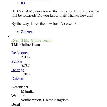
#3
Hi, Cuzzy! My question is, the hotfix for the freezes when
will be released? Do you know that? Thanks forward!
By the way, I love the new bus! Nice work!
Zitieren
Ryan [TML-Online Team]
TML Online Team
Reaktionen
2.096
Punkte
5.787
Beiträge
1.085
Dateien
1
Geschlecht
Männlich
Wohnort
Southampton, United Kingdom
Beruf