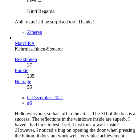
never....
Kind Regards.
Ahh, okay! I'd be surprised too! Thanks!
Zitieren
MarcFRA
Kehrmaschinen-Steuerer
Reaktionen
37
Punkte
235
Beiträge
55
6. Dezember 2021
#6
Hello everyone, so hats off to the artist. The 3D of the bus is a
success. The reflections in the windows inside are superb. I
haven't had time to test it yet, I just took a walk inside.
.However, I noticed a bug on opening the door when pressing
the button, it does not work well. Very nice achievement