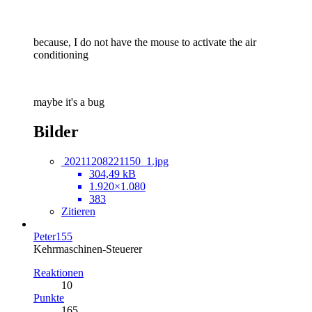
because, I do not have the mouse to activate the air
conditioning
maybe it's a bug
Bilder
20211208221150_1.jpg
304,49 kB
1.920×1.080
383
Zitieren
Peter155
Kehrmaschinen-Steuerer
Reaktionen
10
Punkte
165