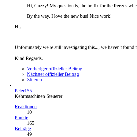
Hi, Cuzzy! My question is, the hotfix for the freezes w
By the way, I love the new bus! Nice work!
Hi,
Unfortunately we're still investigating this..., we haven't found 
Kind Regards.
Vorheriger offizieller Beitrag
Nächster offizieller Beitrag
Zitieren
Peter155
Kehrmaschinen-Steuerer
Reaktionen
10
Punkte
165
Beiträge
49