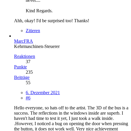
never....
Kind Regards.
Ahh, okay! I'd be surprised too! Thanks!
Zitieren
MarcFRA
Kehrmaschinen-Steuerer
Reaktionen
37
Punkte
235
Beiträge
55
6. Dezember 2021
#6
Hello everyone, so hats off to the artist. The 3D of the bus is a
success. The reflections in the windows inside are superb. I
haven't had time to test it yet, I just took a walk inside.
.However, I noticed a bug on opening the door when pressing
the button, it does not work well. Very nice achievement