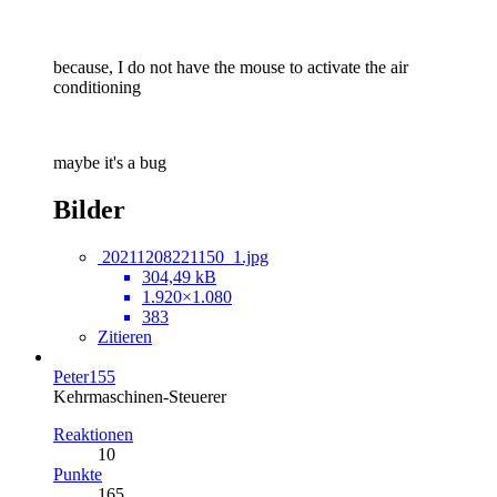
because, I do not have the mouse to activate the air
conditioning
maybe it's a bug
Bilder
20211208221150_1.jpg
304,49 kB
1.920×1.080
383
Zitieren
Peter155
Kehrmaschinen-Steuerer
Reaktionen
10
Punkte
165