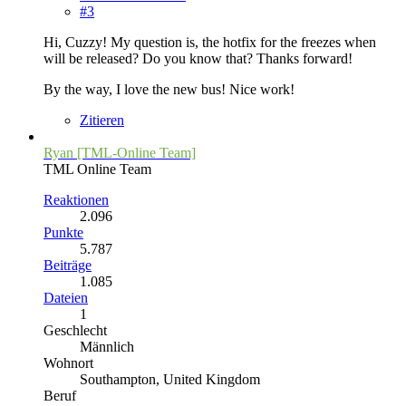
#3
Hi, Cuzzy! My question is, the hotfix for the freezes when
will be released? Do you know that? Thanks forward!
By the way, I love the new bus! Nice work!
Zitieren
Ryan [TML-Online Team]
TML Online Team
Reaktionen
2.096
Punkte
5.787
Beiträge
1.085
Dateien
1
Geschlecht
Männlich
Wohnort
Southampton, United Kingdom
Beruf