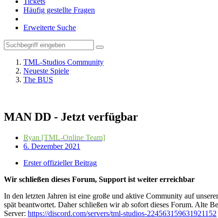
Tickets
Häufig gestellte Fragen
Erweiterte Suche
TML-Studios Community
Neueste Spiele
The BUS
MAN DD - Jetzt verfügbar
Ryan [TML-Online Team]
6. Dezember 2021
Erster offizieller Beitrag
Wir schließen dieses Forum, Support ist weiter erreichbar
In den letzten Jahren ist eine große und aktive Community auf unser
spät beantwortet. Daher schließen wir ab sofort dieses Forum. Alte Be
Server:
https://discord.com/servers/tml-studios-224563159631921152