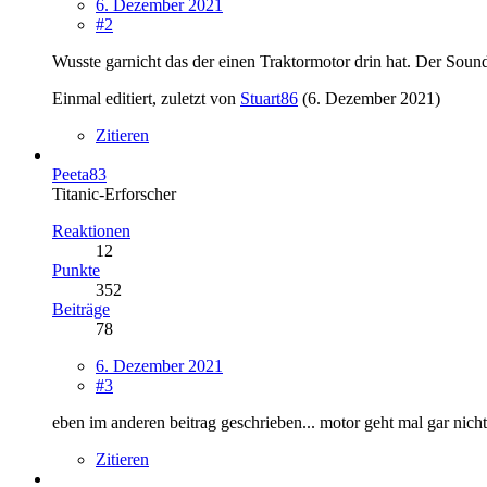
6. Dezember 2021
#2
Wusste garnicht das der einen Traktormotor drin hat. Der Sou
Einmal editiert, zuletzt von
Stuart86
(
6. Dezember 2021
)
Zitieren
Peeta83
Titanic-Erforscher
Reaktionen
12
Punkte
352
Beiträge
78
6. Dezember 2021
#3
eben im anderen beitrag geschrieben... motor geht mal gar nicht.
Zitieren