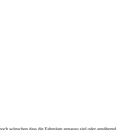
r noch wünschen dass die Fahrgäste genauso viel oder annähernd