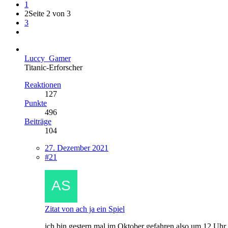
1
2
Seite 2 von 3
3
Luccy_Gamer
Titanic-Erforscher
Reaktionen
127
Punkte
496
Beiträge
104
27. Dezember 2021
#21
Zitat von ach ja ein Spiel
ich bin gestern mal im Oktober gefahren also um 12 Uhr 