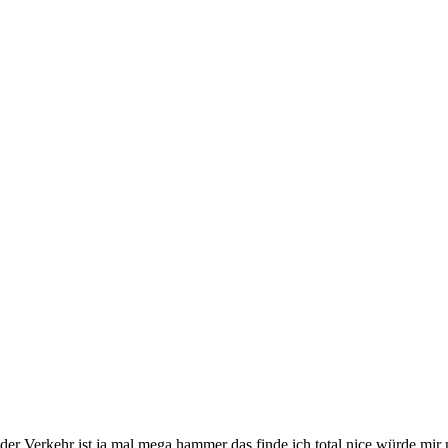
der Verkehr ist ja mal mega hammer das finde ich total nice würde mi