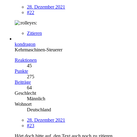
28. Dezember 2021
#22
Zitieren
kondragon
Kehrmaschinen-Steuerer
Reaktionen
45
Punkte
275
Beiträge
64
Geschlecht
Männlich
Wohnort
Deutschland
28. Dezember 2021
#23
Hört doch bitte auf, den Text auch noch zu zitieren.