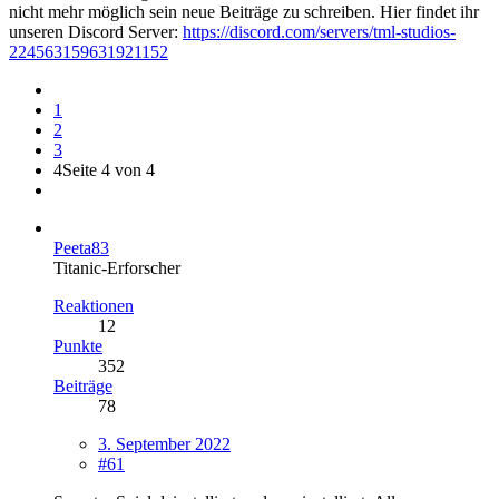
nicht mehr möglich sein neue Beiträge zu schreiben. Hier findet ihr
unseren Discord Server:
https://discord.com/servers/tml-studios-
224563159631921152
1
2
3
4
Seite 4 von 4
Peeta83
Titanic-Erforscher
Reaktionen
12
Punkte
352
Beiträge
78
3. September 2022
#61