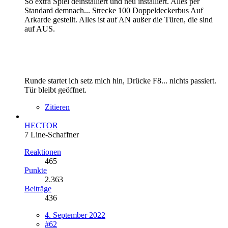
So extra Spiel deinstalliert und neu installiert. Alles per
Standard demnach... Strecke 100 Doppeldeckerbus Auf
Arkarde gestellt. Alles ist auf AN außer die Türen, die sind
auf AUS.
Runde startet ich setz mich hin, Drücke F8... nichts passiert.
Tür bleibt geöffnet.
Zitieren
HECTOR
7 Line-Schaffner
Reaktionen
465
Punkte
2.363
Beiträge
436
4. September 2022
#62