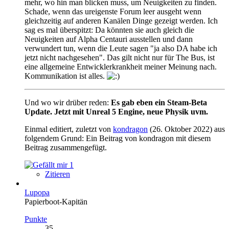
mehr, wo hin man blicken muss, um Neuigkeiten zu finden.
Schade, wenn das ureigenste Forum leer ausgeht wenn
gleichzeitig auf anderen Kanälen Dinge gezeigt werden. Ich
sag es mal überspitzt: Da könnten sie auch gleich die
Neuigkeiten auf Alpha Centauri ausstellen und dann
verwundert tun, wenn die Leute sagen "ja also DA habe ich
jetzt nicht nachgesehen". Das gilt nicht nur für The Bus, ist
eine allgemeine Entwicklerkrankheit meiner Meinung nach.
Kommunikation ist alles.
Und wo wir drüber reden:
Es gab eben ein Steam-Beta
Update. Jetzt mit Unreal 5 Engine, neue Physik uvm.
Einmal editiert, zuletzt von
kondragon
(
26. Oktober 2022
) aus
folgendem Grund: Ein Beitrag von kondragon mit diesem
Beitrag zusammengefügt.
1
Zitieren
Lupopa
Papierboot-Kapitän
Punkte
35