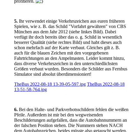
profitieren.
5.
Ihr verwendet einige Verkehrszeichen aus euren früheren
Spielen, wie z. B. das Schild "Vorfahrt gewähren" von CBS
München aus dem Jahr 2012 (siehe linkes Bild). Dabei
verfügt ihr doch bereits über das o. g. Schild in wesentlich
besserer Qualität (siehe rechtes Bild) und habt dieses auch
schon mehrfach auf der Karte verbaut. Gleiches gilt z. B.
auch für die blauen Zeichen mit den vorgegebenen
Fahrtrichtungen an den Ampelmasten.
Leider kommt hinzu,
dass diverse Verkehrszeichen in den unterschiedlichsten
Größen verbaut wurden. Besonders die Schilder aus Fernbus
Simulator sind absolut überdimensioniert!
TheBus 2022-08-18 13-39-05-597.jpg
TheBus 2022-08-18
13-51-58-764.jpg
6.
Bei den Halte- und Parkverbotsschildern fehlen die weißen
Pfeile. Außerdem ist mir bei den wegweisenden
Beschilderungen aufgefallen, dass die Autobahnnummern an
der falschen Position stehen. Die Nummern stehen NACH
dem Autobahnzeichen, beides müsste also getauscht werden.