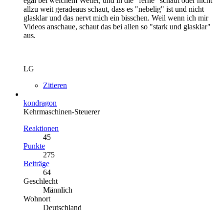
egal bei welchem Wetter, und in die "ferne" schaut oder nicht
allzu weit geradeaus schaut, dass es "nebelig" ist und nicht
glasklar und das nervt mich ein bisschen. Weil wenn ich mir
Videos anschaue, schaut das bei allen so "stark und glasklar"
aus.
LG
Zitieren
kondragon
Kehrmaschinen-Steuerer
Reaktionen
45
Punkte
275
Beiträge
64
Geschlecht
Männlich
Wohnort
Deutschland