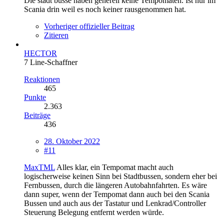
Die stadt busse haben generell keine Tempomaten. Ist nur im
Scania drin weil es noch keiner rausgenommen hat.
Vorheriger offizieller Beitrag
Zitieren
HECTOR
7 Line-Schaffner
Reaktionen
465
Punkte
2.363
Beiträge
436
28. Oktober 2022
#11
MaxTML
Alles klar, ein Tempomat macht auch
logischerweise keinen Sinn bei Stadtbussen, sondern eher bei
Fernbussen, durch die längeren Autobahnfahrten. Es wäre
dann super, wenn der Tempomat dann auch bei den Scania
Bussen und auch aus der Tastatur und Lenkrad/Controller
Steuerung Belegung entfernt werden würde.