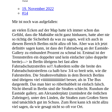
122
19. November 2022
#14
Mir ist noch was aufgefallen:
an vielen Ecken auf der Map hatte ich immer schon das
Gefühl, dass die Maßstäbe nicht ganz hinhauen, hatte aber nie
so richtig die Sicherheit da was zu sagen, weil ich auch in
diesem Bereich Berlins nicht allzu oft bin. Aber was ich jetzt
definitiv sagen kann, ist dass der Fahrradweg an der Eastside-
Gallery zu einhundert Prozent zu schmal ist. Erstmal ist der
Trennstreifen ein doppelter und kein einfacher (also doppelte
breite)---> in Berlin übrigens bei fast allen
Fahrradschutzstreifen so!! Außerdem sollte die breite des
Fahrradschutzstreifens ca halb bzw 3/4 so breit sein, wie die
Fahrstreifen. Die Straßenverhältnis in dem Bereich Berlins
sind übrigens viel viiiiiiiiiiiiiiiiiiiiel besser, als in The Bus
dargestellt. Das man hier so rüberhubbelt ist einfach falsch.
Nicht überall in Berlin sind die Straßen schlecht. Rundum die
Eastside gallery, am Alexanderplatz (zumindest die östlichen
Zubringer), unter den Linden, die Straßen zum Großen Stern
sind tatsächlich gut im Schuss. Zum Rest kann ich nicht allzu
viel sagen, da wie gesagt nicht so oft vor Ort.