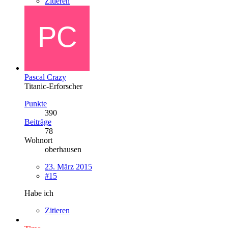
Zitieren
Pascal Crazy
Titanic-Erforscher
Punkte
390
Beiträge
78
Wohnort
oberhausen
23. März 2015
#15
Habe ich
Zitieren