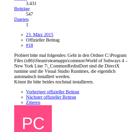
3.431
Beiträge
547
Dateien
1
23. März 2015
Offizieller Beitrag
#18
Probiert bitte mal folgendes: Geht in den Ordner C:\Program
Files (x86)\Steam\steamapps\common\World of Subways 4 –
New York Line 7\_CommonRedistDort sind die DirectX
runtime und die Visual Studio Runtimes, die eigentlich
automatisch installiert werden.
Könnt ihr bitte beides nochmal installieren.
Vorheriger offizieller Beitrag
Nächster offizieller Beitrag
Zitieren