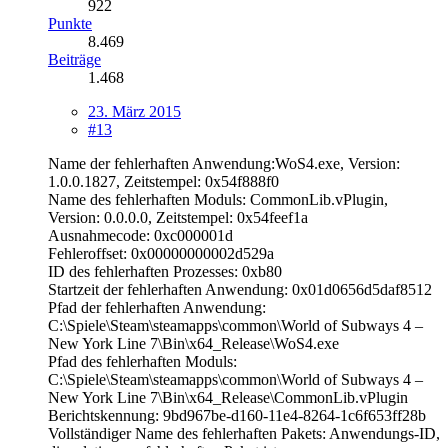
922
Punkte
8.469
Beiträge
1.468
23. März 2015
#13
Name der fehlerhaften Anwendung:WoS4.exe, Version:
1.0.0.1827, Zeitstempel: 0x54f888f0
Name des fehlerhaften Moduls: CommonLib.vPlugin,
Version: 0.0.0.0, Zeitstempel: 0x54feef1a
Ausnahmecode: 0xc000001d
Fehleroffset: 0x00000000002d529a
ID des fehlerhaften Prozesses: 0xb80
Startzeit der fehlerhaften Anwendung: 0x01d0656d5daf8512
Pfad der fehlerhaften Anwendung:
C:\Spiele\Steam\steamapps\common\World of Subways 4 –
New York Line 7\Bin\x64_Release\WoS4.exe
Pfad des fehlerhaften Moduls:
C:\Spiele\Steam\steamapps\common\World of Subways 4 –
New York Line 7\Bin\x64_Release\CommonLib.vPlugin
Berichtskennung: 9bd967be-d160-11e4-8264-1c6f653ff28b
Vollständiger Name des fehlerhaften Pakets: Anwendungs-ID,