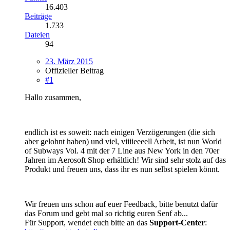
16.403
Beiträge
1.733
Dateien
94
23. März 2015
Offizieller Beitrag
#1
Hallo zusammen,
endlich ist es soweit: nach einigen Verzögerungen (die sich
aber gelohnt haben) und viel, viiiieeeell Arbeit, ist nun World
of Subways Vol. 4 mit der 7 Line aus New York in den 70er
Jahren im Aerosoft Shop erhältlich! Wir sind sehr stolz auf das
Produkt und freuen uns, dass ihr es nun selbst spielen könnt.
Wir freuen uns schon auf euer Feedback, bitte benutzt dafür
das Forum und gebt mal so richtig euren Senf ab...
Für Support, wendet euch bitte an das
Support-Center
: