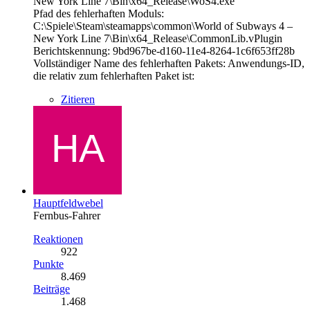
New York Line 7\Bin\x64_Release\WoS4.exe
Pfad des fehlerhaften Moduls:
C:\Spiele\Steam\steamapps\common\World of Subways 4 –
New York Line 7\Bin\x64_Release\CommonLib.vPlugin
Berichtskennung: 9bd967be-d160-11e4-8264-1c6f653ff28b
Vollständiger Name des fehlerhaften Pakets: Anwendungs-ID,
die relativ zum fehlerhaften Paket ist:
Zitieren
Hauptfeldwebel
Fernbus-Fahrer
Reaktionen
922
Punkte
8.469
Beiträge
1.468