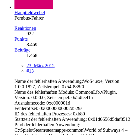
Hauptfeldwebel
Fernbus-Fahrer
Reaktionen
922
Punkte
8.469
Beiträge
1.468
23. März 2015
#13
Name der fehlerhaften Anwendung:WoS4.exe, Version:
1.0.0.1827, Zeitstempel: 0x54f888f0
Name des fehlerhaften Moduls: CommonLib.vPlugin,
Version: 0.0.0.0, Zeitstempel: 0x54feef1a
Ausnahmecode: 0xc000001d
Fehleroffset: 0x00000000002d529a
ID des fehlerhaften Prozesses: 0xb80
Startzeit der fehlerhaften Anwendung: 0x01d0656d5daf8512
Pfad der fehlerhaften Anwendung:
C:\Spiele\Steam\steamapps\common\World of Subways 4 –