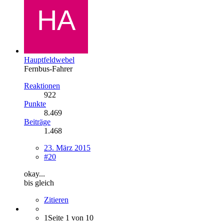
Hauptfeldwebel
Fernbus-Fahrer
Reaktionen
922
Punkte
8.469
Beiträge
1.468
23. März 2015
#20
okay...
bis gleich
Zitieren
1
Seite 1 von 10