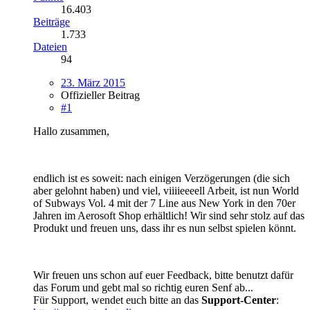
16.403
Beiträge
1.733
Dateien
94
23. März 2015
Offizieller Beitrag
#1
Hallo zusammen,
endlich ist es soweit: nach einigen Verzögerungen (die sich
aber gelohnt haben) und viel, viiiieeeell Arbeit, ist nun World
of Subways Vol. 4 mit der 7 Line aus New York in den 70er
Jahren im Aerosoft Shop erhältlich! Wir sind sehr stolz auf das
Produkt und freuen uns, dass ihr es nun selbst spielen könnt.
Wir freuen uns schon auf euer Feedback, bitte benutzt dafür
das Forum und gebt mal so richtig euren Senf ab...
Für Support, wendet euch bitte an das
Support-Center
: