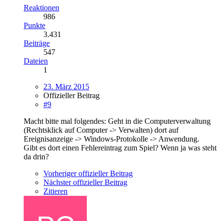
Reaktionen
986
Punkte
3.431
Beiträge
547
Dateien
1
23. März 2015
Offizieller Beitrag
#9
Macht bitte mal folgendes: Geht in die Computerverwaltung
(Rechtsklick auf Computer -> Verwalten) dort auf
Ereignisanzeige -> Windows-Protokolle -> Anwendung.
Gibt es dort einen Fehlereintrag zum Spiel? Wenn ja was steht
da drin?
Vorheriger offizieller Beitrag
Nächster offizieller Beitrag
Zitieren