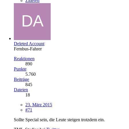
Zitieren
Deleted Account
Fernbus-Fahrer
Reaktionen
890
Punkte
5.760
Beiträge
845
Dateien
18
23. März 2015
#71
Sollte Special sein, die Leute steigen trotzdem ein.