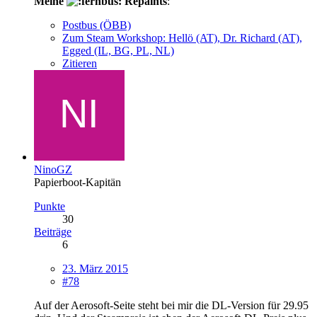
Meine
Repaints
:
Postbus (ÖBB)
Zum Steam Workshop: Hellö (AT), Dr. Richard (AT),
Egged (IL, BG, PL, NL)
Zitieren
NinoGZ
Papierboot-Kapitän
Punkte
30
Beiträge
6
23. März 2015
#78
Auf der Aerosoft-Seite steht bei mir die DL-Version für 29.95