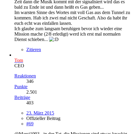
Zeit dann die Musik kommt mit der signalisiert wird das es
bald zu Ende ist und dann heißt es Gas geben...
Im warsten Sinne des Wortes mit voll Gas aus dem Tunnel zu
kommen. Hab ich zwei mal nicht Geschaft. Also da habt ihr
euch echt was einfallen lassen.
Ich glaube zum langsam beruhigen bevor ich wieder eine
Mission mache (2/8 erledigt) werd ich erst mal normalen
Dienst schieben...
Zitieren
Tom
CEO
Reaktionen
346
Punkte
2.501
Beiträge
403
23. März 2015
Offizieller Beitrag
#69
@Marci1993 - in der Tat, die Missionen sind etwas knackig