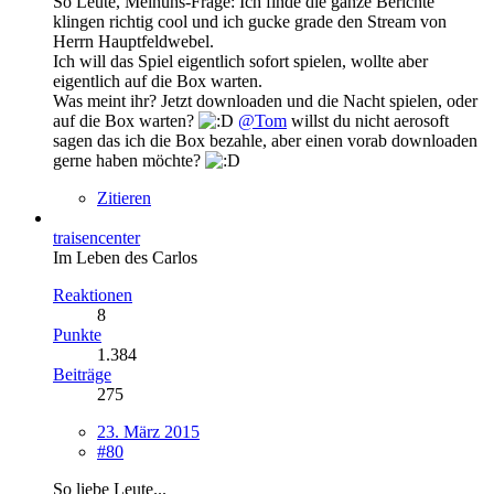
So Leute, Meinuns-Frage: Ich finde die ganze Berichte
klingen richtig cool und ich gucke grade den Stream von
Herrn Hauptfeldwebel.
Ich will das Spiel eigentlich sofort spielen, wollte aber
eigentlich auf die Box warten.
Was meint ihr? Jetzt downloaden und die Nacht spielen, oder
auf die Box warten?
@Tom
willst du nicht aerosoft
sagen das ich die Box bezahle, aber einen vorab downloaden
gerne haben möchte?
Zitieren
traisencenter
Im Leben des Carlos
Reaktionen
8
Punkte
1.384
Beiträge
275
23. März 2015
#80
So liebe Leute...