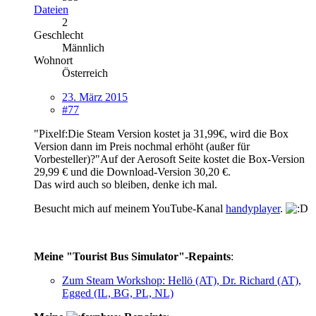
Dateien
2
Geschlecht
Männlich
Wohnort
Österreich
23. März 2015
#77
"Pixelf:Die Steam Version kostet ja 31,99€, wird die Box
Version dann im Preis nochmal erhöht (außer für
Vorbesteller)?"Auf der Aerosoft Seite kostet die Box-Version
29,99 € und die Download-Version 30,20 €.
Das wird auch so bleiben, denke ich mal.
Besucht mich auf meinem YouTube-Kanal
handyplayer
.
Meine "Tourist Bus Simulator"-Repaints
:
Zum Steam Workshop: Hellö (AT), Dr. Richard (AT),
Egged (IL, BG, PL, NL)