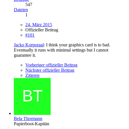
547
Dateien
1
24. März 2015
Offizieller Beitrag
#101
Jacko Korporaal
: I think your graphics card is to bad.
Eventually it runs with minimal settings but I cannot
guarantee it.
Vorheriger offizieller Beitrag
Nächster offizieller Beitrag
Zitieren
Bela Thormann
Papierboot-Kapitän