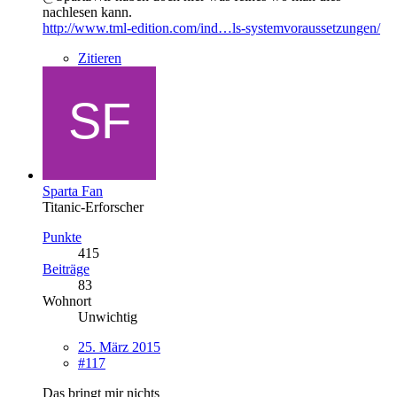
nachlesen kann.
http://www.tml-edition.com/ind…ls-systemvoraussetzungen/
Zitieren
Sparta Fan
Titanic-Erforscher
Punkte
415
Beiträge
83
Wohnort
Unwichtig
25. März 2015
#117
Das bringt mir nichts