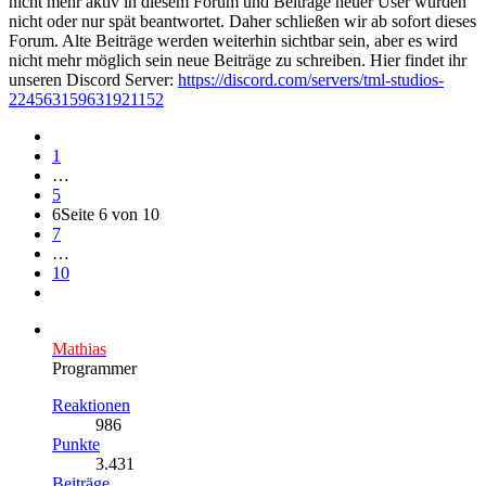
nicht mehr aktiv in diesem Forum und Beiträge neuer User wurden
nicht oder nur spät beantwortet. Daher schließen wir ab sofort dieses
Forum. Alte Beiträge werden weiterhin sichtbar sein, aber es wird
nicht mehr möglich sein neue Beiträge zu schreiben. Hier findet ihr
unseren Discord Server:
https://discord.com/servers/tml-studios-
224563159631921152
1
…
5
6
Seite 6 von 10
7
…
10
Mathias
Programmer
Reaktionen
986
Punkte
3.431
Beiträge