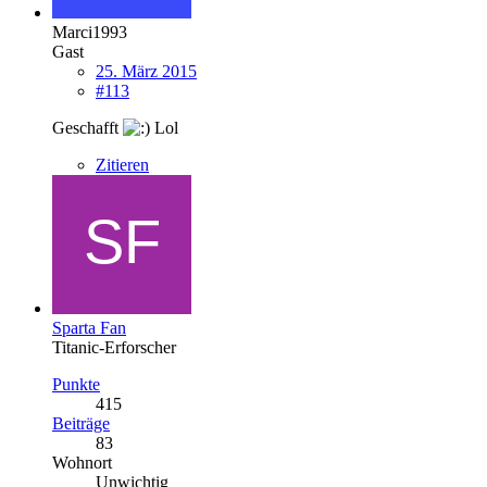
Marci1993
Gast
25. März 2015
#113
Geschafft
Lol
Zitieren
Sparta Fan
Titanic-Erforscher
Punkte
415
Beiträge
83
Wohnort
Unwichtig