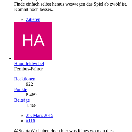
Finde einfach selbst heraus weswegen das Spiel ab zwölf ist.
Kommt noch besser...
Zitieren
Hauptfeldwebel
Fernbus-Fahrer
Reaktionen
922
Punkte
8.469
Beiträge
1.468
25. März 2015
#116
@SpartaWir haben doch hier was feines wo man dies