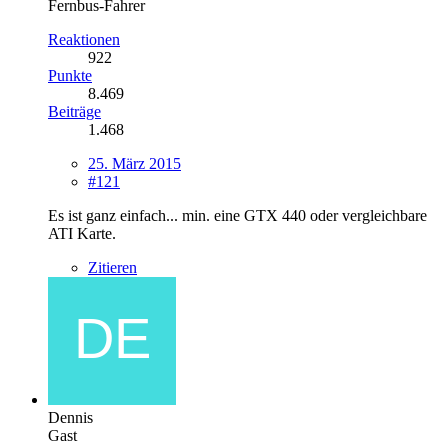
Fernbus-Fahrer
Reaktionen
922
Punkte
8.469
Beiträge
1.468
25. März 2015
#121
Es ist ganz einfach... min. eine GTX 440 oder vergleichbare
ATI Karte.
Zitieren
Dennis
Gast