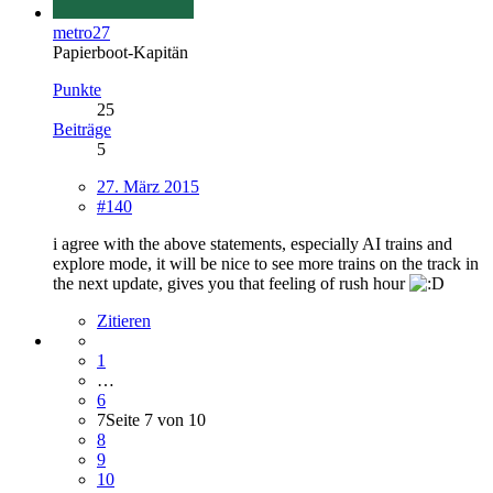
metro27
Papierboot-Kapitän
Punkte
25
Beiträge
5
27. März 2015
#140
i agree with the above statements, especially AI trains and
explore mode, it will be nice to see more trains on the track in
the next update, gives you that feeling of rush hour
Zitieren
1
…
6
7
Seite 7 von 10
8
9
10