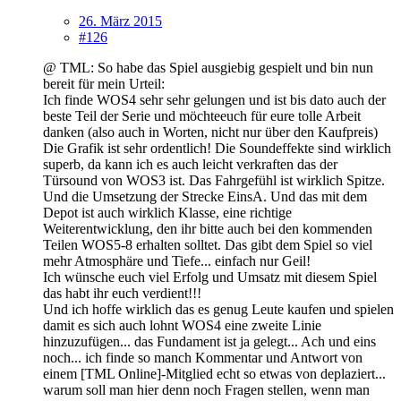
26. März 2015
#126
@ TML: So habe das Spiel ausgiebig gespielt und bin nun
bereit für mein Urteil:
Ich finde WOS4 sehr sehr gelungen und ist bis dato auch der
beste Teil der Serie und möchteeuch für eure tolle Arbeit
danken (also auch in Worten, nicht nur über den Kaufpreis)
Die Grafik ist sehr ordentlich! Die Soundeffekte sind wirklich
superb, da kann ich es auch leicht verkraften das der
Türsound von WOS3 ist. Das Fahrgefühl ist wirklich Spitze.
Und die Umsetzung der Strecke EinsA. Und das mit dem
Depot ist auch wirklich Klasse, eine richtige
Weiterentwicklung, den ihr bitte auch bei den kommenden
Teilen WOS5-8 erhalten solltet. Das gibt dem Spiel so viel
mehr Atmosphäre und Tiefe... einfach nur Geil!
Ich wünsche euch viel Erfolg und Umsatz mit diesem Spiel
das habt ihr euch verdient!!!
Und ich hoffe wirklich das es genug Leute kaufen und spielen
damit es sich auch lohnt WOS4 eine zweite Linie
hinzuzufügen... das Fundament ist ja gelegt... Ach und eins
noch... ich finde so manch Kommentar und Antwort von
einem [TML Online]-Mitglied echt so etwas von deplaziert...
warum soll man hier denn noch Fragen stellen, wenn man