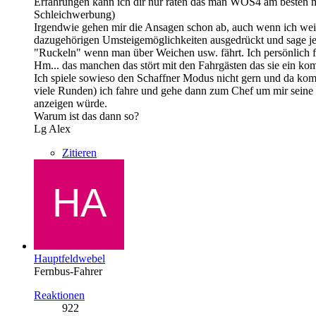
Erfahrungen kann ich dir nur raten das man WOS4 am besten mit 
Schleichwerbung)
Irgendwie gehen mir die Ansagen schon ab, auch wenn ich weis d
dazugehörigen Umsteigemöglichkeiten ausgedrückt und sage jetz
"Ruckeln" wenn man über Weichen usw. fährt. Ich persönlich 
Hm... das manchen das stört mit den Fahrgästen das sie ein komi
Ich spiele sowieso den Schaffner Modus nicht gern und da kom
viele Runden) ich fahre und gehe dann zum Chef um mir seine
anzeigen würde.
Warum ist das dann so?
Lg Alex
Zitieren
Hauptfeldwebel
Fernbus-Fahrer
Reaktionen
922