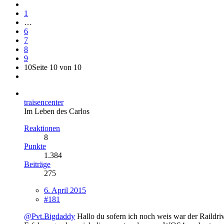
1
…
6
7
8
9
10
Seite 10 von 10
traisencenter
Im Leben des Carlos
Reaktionen
8
Punkte
1.384
Beiträge
275
6. April 2015
#181
@Pvt.Bigdaddy
Hallo du sofern ich noch weis war der Raildr