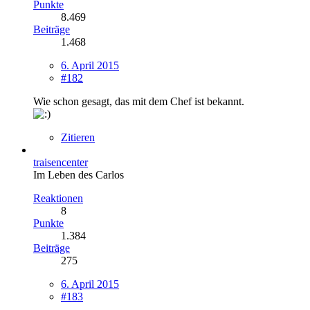
Punkte
8.469
Beiträge
1.468
6. April 2015
#182
Wie schon gesagt, das mit dem Chef ist bekannt.
Zitieren
traisencenter
Im Leben des Carlos
Reaktionen
8
Punkte
1.384
Beiträge
275
6. April 2015
#183