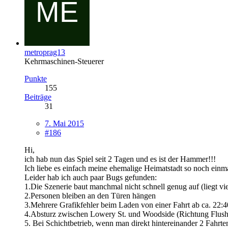
metroprag13
Kehrmaschinen-Steuerer
Punkte
155
Beiträge
31
7. Mai 2015
#186
Hi,
ich hab nun das Spiel seit 2 Tagen und es ist der Hammer!!!
Ich liebe es einfach meine ehemalige Heimatstadt so noch einma
Leider hab ich auch paar Bugs gefunden:
1.Die Szenerie baut manchmal nicht schnell genug auf (liegt vi
2.Personen bleiben an den Türen hängen
3.Mehrere Grafikfehler beim Laden von einer Fahrt ab ca. 22:40
4.Absturz zwischen Lowery St. und Woodside (Richtung Flushi
5. Bei Schichtbetrieb, wenn man direkt hintereinander 2 Fahrte