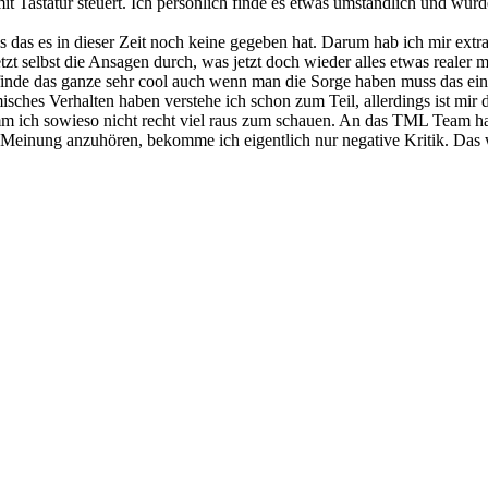
Tastatur steuert. Ich persönlich finde es etwas umständlich und würde 
as es in dieser Zeit noch keine gegeben hat. Darum hab ich mir extra 
t selbst die Ansagen durch, was jetzt doch wieder alles etwas realer 
finde das ganze sehr cool auch wenn man die Sorge haben muss das ei
sches Verhalten haben verstehe ich schon zum Teil, allerdings ist mir d
m ich sowieso nicht recht viel raus zum schauen. An das TML Team hab
 Meinung anzuhören, bekomme ich eigentlich nur negative Kritik. Das