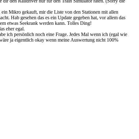
dir den Raildriver nur für den Train Simulator raten. (Sorry die
ein Mikro gekauft, mir die Liste von den Stationen mit allen
macht. Hab gesehen das es ein Update gegeben hat, vor allem das
nem etwas Seekrank werden kann. Tolles Ding!
as eher egal.
e ich persönlich noch eine Frage. Jedes Mal wenn ich (egal wie
 wäre ja eigentlich okay wenn meine Auswertung nicht 100%