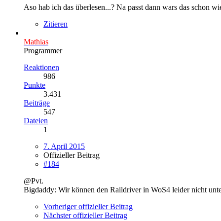
Aso hab ich das überlesen...? Na passt dann wars das schon wi
Zitieren
Mathias
Programmer
Reaktionen
986
Punkte
3.431
Beiträge
547
Dateien
1
7. April 2015
Offizieller Beitrag
#184
@Pvt.
Bigdaddy: Wir können den Raildriver in WoS4 leider nicht unter
Vorheriger offizieller Beitrag
Nächster offizieller Beitrag