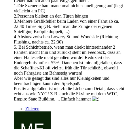
Leider hab ich auch paar Bugs gefunden:
1.Die Szenerie baut manchmal nicht schnell genug auf (liegt
vielleicht am PC)
2.Personen bleiben an den Türen hängen
3.Mehrere Grafikfehler beim Laden von einer Fahrt ab ca.
22:40 Times Sq (zB. Sieht man die Zunge der eigenen
Spielfigur, Knöpfe doppelt, ...)
4.Absturz zwischen Lowery St. und Woodside (Richtung
Flushing, nachts ca. 22:30)
5. Bei Schichtbetrieb, wenn man direkt hintereinander 2
Fahrten macht (hin und zurück) steht im Feedback, dass an
einer Haltestelle nicht gehalten wurde! Reduziert das
Endergebnis auf ca. 55%. Daneben ist mir aufgefallen, dass
die Schaffner-KI oft viel zu früh die Tür schließt, obwohl
noch Fahrgäste am Bahnsteig warten!
Aber wie gesagt das sind alles nur Kleinigkeiten und
beeinträchtigen kaum den Spielspaß.
Positiv aufgefallen ist mir zb die Liebe zum Detail, dass sieht
echt aus wie NYC! Z.B. auch die Skyline mit dem WTC,
Empire State Building, ... Einfach hammer
Zitieren