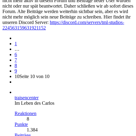
nicht mehr aktiv in diesem Forum und Beiträge neuer User wurden
nicht oder nur spät beantwortet. Daher schließen wir ab sofort dieses
Forum. Alte Beiträge werden weiterhin sichtbar sein, aber es wird
nicht mehr möglich sein neue Beiträge zu schreiben. Hier findet ihr
unseren Discord Server:
https://discord.com/servers/tml-studios-
224563159631921152
1
…
6
7
8
9
10
Seite 10 von 10
traisencenter
Im Leben des Carlos
Reaktionen
8
Punkte
1.384
Beiträge