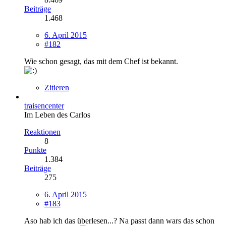
Beiträge
1.468
6. April 2015
#182
Wie schon gesagt, das mit dem Chef ist bekannt.
Zitieren
traisencenter
Im Leben des Carlos
Reaktionen
8
Punkte
1.384
Beiträge
275
6. April 2015
#183
Aso hab ich das überlesen...? Na passt dann wars das schon