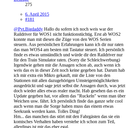
275
6. April 2015
#181
@Pvt.Bigdaddy
Hallo du sofern ich noch weis war der
Raildriver für WOS1 nicht funktionstüchtig. Erst ab WOS2
konnte man mit diesen die Züge von den WOS Serien
steuern. Aus persönlichen Erfahrungen kann ich dir nur raten
das man WOS4 am besten mit Tastatur steuert. Ich persönlich
finde es etwas umständlich und würde dir den Raildriver nur
für den Train Simulator raten. (Sorry die Schleichwerbung)
Irgendwie gehen mir die Ansagen schon ab, auch wenn ich
weis das es in dieser Zeit noch keine gegeben hat. Darum hab
ich mir extra ein Mikro gekauft, mir die Liste von den
Stationen mit allen dazugehörigen Umsteigemöglichkeiten
ausgedrückt und sage jetzt selbst die Ansagen durch, was jetzt
doch wieder alles etwas realer macht. Hab gesehen das es ein
Update gegeben hat, vor allem das "Ruckeln" wenn man über
Weichen usw. fährt. Ich persönlich finde das ganze sehr cool
auch wenn man die Sorge haben muss das einem etwas
Seekrank werden kann. Tolles Ding!
Hm... das manchen das stört mit den Fahrgästen das sie ein
komisches Verhalten haben verstehe ich schon zum Teil,
allerdings ist mir das eher egal.