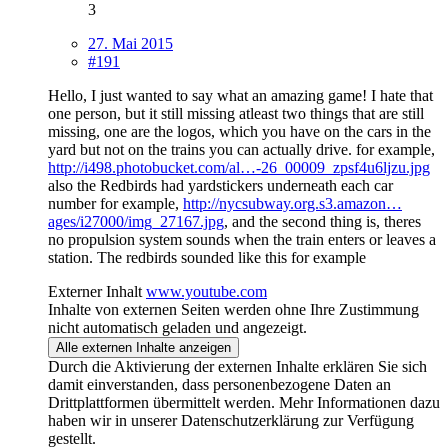
3
27. Mai 2015
#191
Hello, I just wanted to say what an amazing game! I hate that
one person, but it still missing atleast two things that are still
missing, one are the logos, which you have on the cars in the
yard but not on the trains you can actually drive. for example,
http://i498.photobucket.com/al…-26_00009_zpsf4u6ljzu.jpg
also the Redbirds had yardstickers underneath each car
number for example,
http://nycsubway.org.s3.amazon…
ages/i27000/img_27167.jpg
, and the second thing is, theres
no propulsion system sounds when the train enters or leaves a
station. The redbirds sounded like this for example
Externer Inhalt
www.youtube.com
Inhalte von externen Seiten werden ohne Ihre Zustimmung
nicht automatisch geladen und angezeigt.
Alle externen Inhalte anzeigen
Durch die Aktivierung der externen Inhalte erklären Sie sich
damit einverstanden, dass personenbezogene Daten an
Drittplattformen übermittelt werden. Mehr Informationen dazu
haben wir in unserer Datenschutzerklärung zur Verfügung
gestellt.