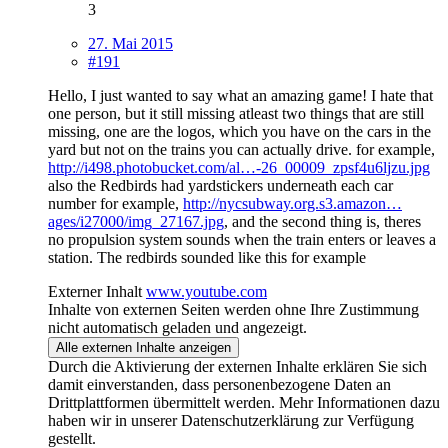
3
27. Mai 2015
#191
Hello, I just wanted to say what an amazing game! I hate that
one person, but it still missing atleast two things that are still
missing, one are the logos, which you have on the cars in the
yard but not on the trains you can actually drive. for example,
http://i498.photobucket.com/al…-26_00009_zpsf4u6ljzu.jpg
also the Redbirds had yardstickers underneath each car
number for example,
http://nycsubway.org.s3.amazon…
ages/i27000/img_27167.jpg
, and the second thing is, theres
no propulsion system sounds when the train enters or leaves a
station. The redbirds sounded like this for example
Externer Inhalt
www.youtube.com
Inhalte von externen Seiten werden ohne Ihre Zustimmung
nicht automatisch geladen und angezeigt.
Alle externen Inhalte anzeigen
Durch die Aktivierung der externen Inhalte erklären Sie sich
damit einverstanden, dass personenbezogene Daten an
Drittplattformen übermittelt werden. Mehr Informationen dazu
haben wir in unserer Datenschutzerklärung zur Verfügung
gestellt.