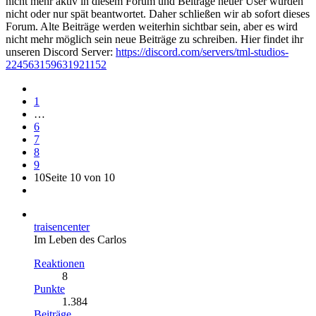
nicht mehr aktiv in diesem Forum und Beiträge neuer User wurden
nicht oder nur spät beantwortet. Daher schließen wir ab sofort dieses
Forum. Alte Beiträge werden weiterhin sichtbar sein, aber es wird
nicht mehr möglich sein neue Beiträge zu schreiben. Hier findet ihr
unseren Discord Server:
https://discord.com/servers/tml-studios-
224563159631921152
1
…
6
7
8
9
10
Seite 10 von 10
traisencenter
Im Leben des Carlos
Reaktionen
8
Punkte
1.384
Beiträge