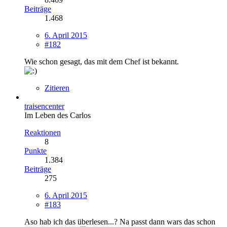
Beiträge
1.468
6. April 2015
#182
Wie schon gesagt, das mit dem Chef ist bekannt.
Zitieren
traisencenter
Im Leben des Carlos
Reaktionen
8
Punkte
1.384
Beiträge
275
6. April 2015
#183
Aso hab ich das überlesen...? Na passt dann wars das schon