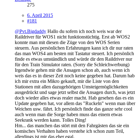
275
6. April 2015
#181
@Pvt.Bigdaddy
Hallo du sofern ich noch weis war der
Raildriver für WOS1 nicht funktionstüchtig. Erst ab WOS2
konnte man mit diesen die Züge von den WOS Serien
steuern. Aus persönlichen Erfahrungen kann ich dir nur raten
das man WOS4 am besten mit Tastatur steuert. Ich persönlich
finde es etwas umständlich und würde dir den Raildriver nur
für den Train Simulator raten. (Sorry die Schleichwerbung)
Irgendwie gehen mir die Ansagen schon ab, auch wenn ich
weis das es in dieser Zeit noch keine gegeben hat. Darum hab
ich mir extra ein Mikro gekauft, mir die Liste von den
Stationen mit allen dazugehörigen Umsteigemöglichkeiten
ausgedrückt und sage jetzt selbst die Ansagen durch, was jetzt
doch wieder alles etwas realer macht. Hab gesehen das es ein
Update gegeben hat, vor allem das "Ruckeln" wenn man über
Weichen usw. fährt. Ich persönlich finde das ganze sehr cool
auch wenn man die Sorge haben muss das einem etwas
Seekrank werden kann. Tolles Ding!
Hm... das manchen das stört mit den Fahrgästen das sie ein
komisches Verhalten haben verstehe ich schon zum Teil,
allerdings ist mir das eher egal.