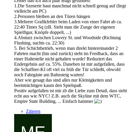
Leider hab ich auch paar Bugs gefunden:
1.Die Szenerie baut manchmal nicht schnell genug auf (liegt
vielleicht am PC)
2.Personen bleiben an den Türen hängen
3.Mehrere Grafikfehler beim Laden von einer Fahrt ab ca.
22:40 Times Sq (zB. Sieht man die Zunge der eigenen
Spielfigur, Knöpfe doppelt, ...)
4.Absturz zwischen Lowery St. und Woodside (Richtung
Flushing, nachts ca. 22:30)
5. Bei Schichtbetrieb, wenn man direkt hintereinander 2
Fahrten macht (hin und zurück) steht im Feedback, dass an
einer Haltestelle nicht gehalten wurde! Reduziert das
Endergebnis auf ca. 55%. Daneben ist mir aufgefallen, dass
die Schaffner-KI oft viel zu früh die Tür schließt, obwohl
noch Fahrgäste am Bahnsteig warten!
Aber wie gesagt das sind alles nur Kleinigkeiten und
beeinträchtigen kaum den Spielspaß.
Positiv aufgefallen ist mir zb die Liebe zum Detail, dass sieht
echt aus wie NYC! Z.B. auch die Skyline mit dem WTC,
Empire State Building, ... Einfach hammer
Zitieren