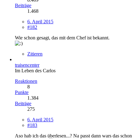
Beiträge
1.468
6. April 2015
#182
Wie schon gesagt, das mit dem Chef ist bekannt.
Zitieren
traisencenter
Im Leben des Carlos
Reaktionen
8
Punkte
1.384
Beiträge
275
6. April 2015
#183
Aso hab ich das überlesen...? Na passt dann wars das schon