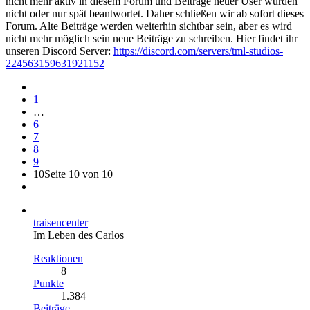
nicht mehr aktiv in diesem Forum und Beiträge neuer User wurden
nicht oder nur spät beantwortet. Daher schließen wir ab sofort dieses
Forum. Alte Beiträge werden weiterhin sichtbar sein, aber es wird
nicht mehr möglich sein neue Beiträge zu schreiben. Hier findet ihr
unseren Discord Server:
https://discord.com/servers/tml-studios-
224563159631921152
1
…
6
7
8
9
10
Seite 10 von 10
traisencenter
Im Leben des Carlos
Reaktionen
8
Punkte
1.384
Beiträge