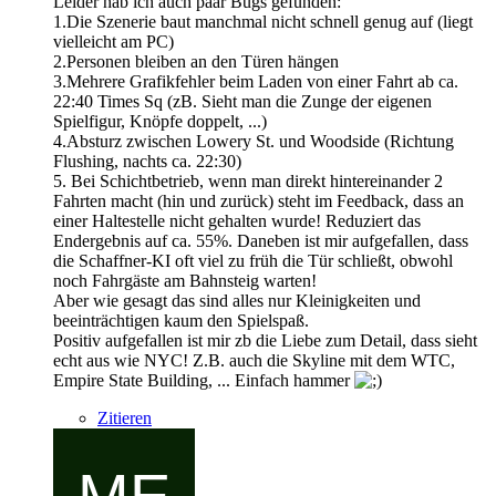
Leider hab ich auch paar Bugs gefunden:
1.Die Szenerie baut manchmal nicht schnell genug auf (liegt
vielleicht am PC)
2.Personen bleiben an den Türen hängen
3.Mehrere Grafikfehler beim Laden von einer Fahrt ab ca.
22:40 Times Sq (zB. Sieht man die Zunge der eigenen
Spielfigur, Knöpfe doppelt, ...)
4.Absturz zwischen Lowery St. und Woodside (Richtung
Flushing, nachts ca. 22:30)
5. Bei Schichtbetrieb, wenn man direkt hintereinander 2
Fahrten macht (hin und zurück) steht im Feedback, dass an
einer Haltestelle nicht gehalten wurde! Reduziert das
Endergebnis auf ca. 55%. Daneben ist mir aufgefallen, dass
die Schaffner-KI oft viel zu früh die Tür schließt, obwohl
noch Fahrgäste am Bahnsteig warten!
Aber wie gesagt das sind alles nur Kleinigkeiten und
beeinträchtigen kaum den Spielspaß.
Positiv aufgefallen ist mir zb die Liebe zum Detail, dass sieht
echt aus wie NYC! Z.B. auch die Skyline mit dem WTC,
Empire State Building, ... Einfach hammer
Zitieren