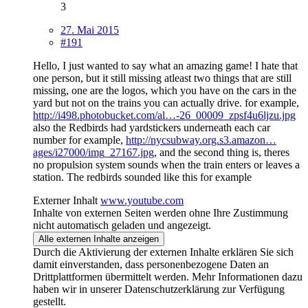
3
27. Mai 2015
#191
Hello, I just wanted to say what an amazing game! I hate that
one person, but it still missing atleast two things that are still
missing, one are the logos, which you have on the cars in the
yard but not on the trains you can actually drive. for example,
http://i498.photobucket.com/al…-26_00009_zpsf4u6ljzu.jpg
also the Redbirds had yardstickers underneath each car
number for example,
http://nycsubway.org.s3.amazon…
ages/i27000/img_27167.jpg
, and the second thing is, theres
no propulsion system sounds when the train enters or leaves a
station. The redbirds sounded like this for example
Externer Inhalt
www.youtube.com
Inhalte von externen Seiten werden ohne Ihre Zustimmung
nicht automatisch geladen und angezeigt.
Alle externen Inhalte anzeigen
Durch die Aktivierung der externen Inhalte erklären Sie sich
damit einverstanden, dass personenbezogene Daten an
Drittplattformen übermittelt werden. Mehr Informationen dazu
haben wir in unserer Datenschutzerklärung zur Verfügung
gestellt.