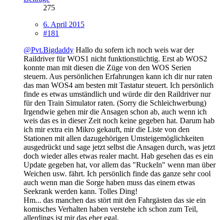
275
6. April 2015
#181
@Pvt.Bigdaddy
Hallo du sofern ich noch weis war der
Raildriver für WOS1 nicht funktionstüchtig. Erst ab WOS2
konnte man mit diesen die Züge von den WOS Serien
steuern. Aus persönlichen Erfahrungen kann ich dir nur raten
das man WOS4 am besten mit Tastatur steuert. Ich persönlich
finde es etwas umständlich und würde dir den Raildriver nur
für den Train Simulator raten. (Sorry die Schleichwerbung)
Irgendwie gehen mir die Ansagen schon ab, auch wenn ich
weis das es in dieser Zeit noch keine gegeben hat. Darum hab
ich mir extra ein Mikro gekauft, mir die Liste von den
Stationen mit allen dazugehörigen Umsteigemöglichkeiten
ausgedrückt und sage jetzt selbst die Ansagen durch, was jetzt
doch wieder alles etwas realer macht. Hab gesehen das es ein
Update gegeben hat, vor allem das "Ruckeln" wenn man über
Weichen usw. fährt. Ich persönlich finde das ganze sehr cool
auch wenn man die Sorge haben muss das einem etwas
Seekrank werden kann. Tolles Ding!
Hm... das manchen das stört mit den Fahrgästen das sie ein
komisches Verhalten haben verstehe ich schon zum Teil,
allerdings ist mir das eher egal.