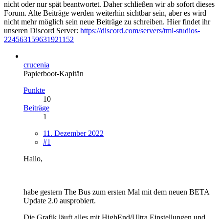
nicht oder nur spät beantwortet. Daher schließen wir ab sofort dieses
Forum. Alte Beiträge werden weiterhin sichtbar sein, aber es wird
nicht mehr möglich sein neue Beiträge zu schreiben. Hier findet ihr
unseren Discord Server:
https://discord.com/servers/tml-studios-
224563159631921152
crucenia
Papierboot-Kapitän
Punkte
10
Beiträge
1
11. Dezember 2022
#1
Hallo,
habe gestern The Bus zum ersten Mal mit dem neuen BETA
Update 2.0 ausprobiert.
Die Grafik läuft alles mit HighEnd/Ultra Einstellungen und