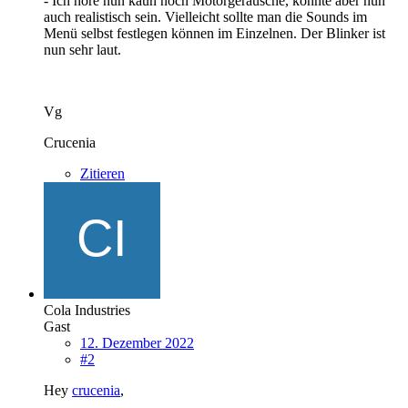
- Ich höre nun kaun noch Motorgeräusche, könnte aber nun
auch realistisch sein. Vielleicht sollte man die Sounds im
Menü selbst festlegen können im Einzelnen. Der Blinker ist
nun sehr laut.
Vg
Crucenia
Zitieren
Cola Industries
Gast
12. Dezember 2022
#2
Hey
crucenia
,