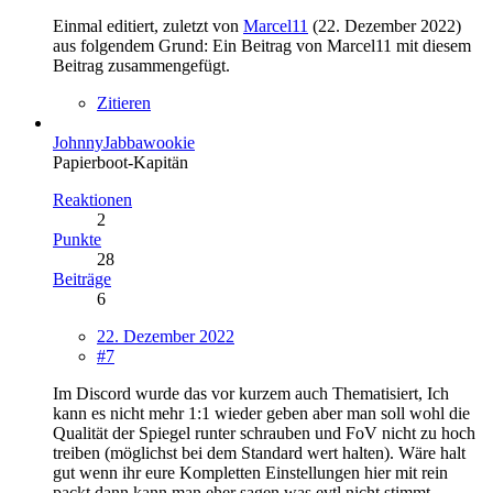
Einmal editiert, zuletzt von
Marcel11
(
22. Dezember 2022
)
aus folgendem Grund: Ein Beitrag von Marcel11 mit diesem
Beitrag zusammengefügt.
Zitieren
JohnnyJabbawookie
Papierboot-Kapitän
Reaktionen
2
Punkte
28
Beiträge
6
22. Dezember 2022
#7
Im Discord wurde das vor kurzem auch Thematisiert, Ich
kann es nicht mehr 1:1 wieder geben aber man soll wohl die
Qualität der Spiegel runter schrauben und FoV nicht zu hoch
treiben (möglichst bei dem Standard wert halten). Wäre halt
gut wenn ihr eure Kompletten Einstellungen hier mit rein
packt dann kann man eher sagen was evtl nicht stimmt.