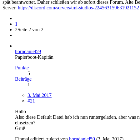
spät beantwortet. Daher schließen wir ab sofort dieses Forum. Alte Be
Server:
https://discord.com/servers/tml-studios-224563159631921152
1
2
Seite 2 von 2
horndaniel59
Papierboot-Kapitän
Punkte
5
Beiträge
1
3. Mai 2017
#21
Hallo
Also diese Default Datei hab ich nun runtergeladen, aber was
einsetzen?
Gruß
Einmal editiert, zuletzt von
horndaniel59
(
3. Mai 2017
)