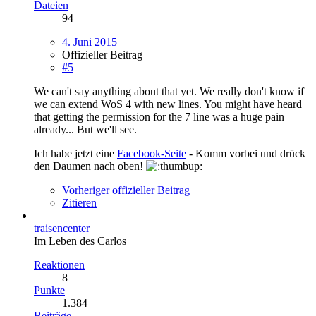
Dateien
94
4. Juni 2015
Offizieller Beitrag
#5
We can't say anything about that yet. We really don't know if
we can extend WoS 4 with new lines. You might have heard
that getting the permission for the 7 line was a huge pain
already... But we'll see.
Ich habe jetzt eine
Facebook-Seite
- Komm vorbei und drück
den Daumen nach oben!
Vorheriger offizieller Beitrag
Zitieren
traisencenter
Im Leben des Carlos
Reaktionen
8
Punkte
1.384
Beiträge