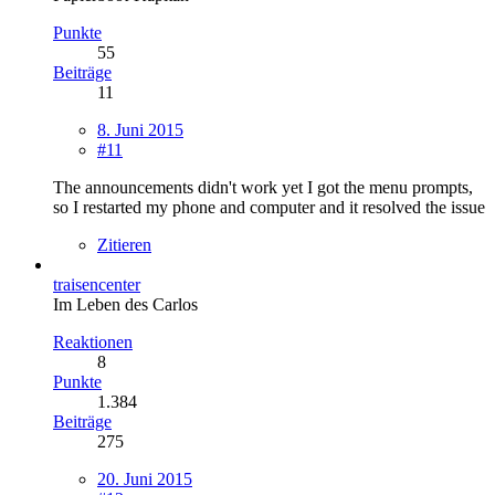
Punkte
55
Beiträge
11
8. Juni 2015
#11
The announcements didn't work yet I got the menu prompts,
so I restarted my phone and computer and it resolved the issue
Zitieren
traisencenter
Im Leben des Carlos
Reaktionen
8
Punkte
1.384
Beiträge
275
20. Juni 2015