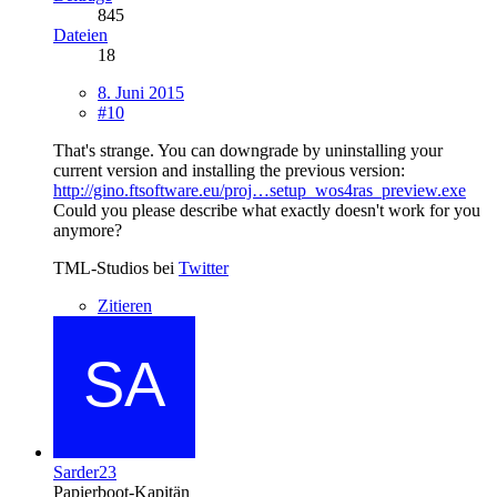
845
Dateien
18
8. Juni 2015
#10
That's strange. You can downgrade by uninstalling your
current version and installing the previous version:
http://gino.ftsoftware.eu/proj…setup_wos4ras_preview.exe
Could you please describe what exactly doesn't work for you
anymore?
TML-Studios bei
Twitter
Zitieren
Sarder23
Papierboot-Kapitän