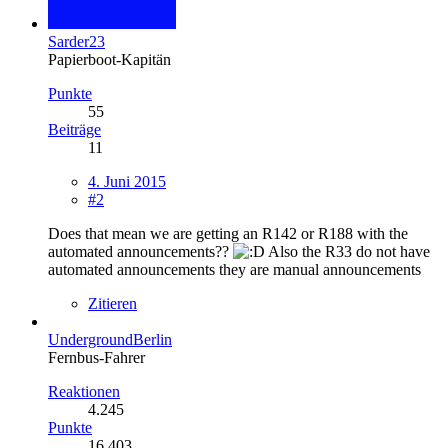
Sarder23
Papierboot-Kapitän
Punkte
55
Beiträge
11
4. Juni 2015
#2
Does that mean we are getting an R142 or R188 with the
automated announcements??
Also the R33 do not have
automated announcements they are manual announcements
Zitieren
UndergroundBerlin
Fernbus-Fahrer
Reaktionen
4.245
Punkte
16.403