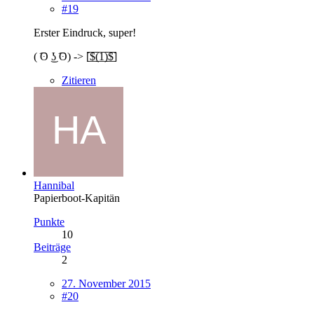
#19
Erster Eindruck, super!
( ͡ʘ ͜ʖ ͡ʘ) -> [̲̅$̲̅(̲̅1̲̅)̲̅$̲̅]
Zitieren
Hannibal
Papierboot-Kapitän
Punkte
10
Beiträge
2
27. November 2015
#20