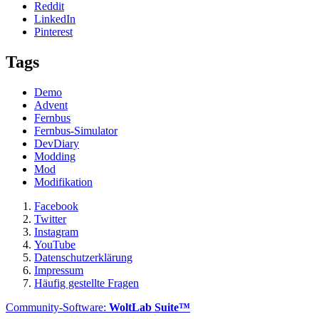
Reddit
LinkedIn
Pinterest
Tags
Demo
Advent
Fernbus
Fernbus-Simulator
DevDiary
Modding
Mod
Modifikation
Facebook
Twitter
Instagram
YouTube
Datenschutzerklärung
Impressum
Häufig gestellte Fragen
Community-Software:
WoltLab Suite™