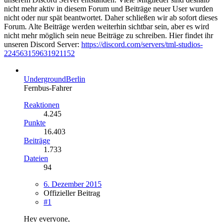
nicht mehr aktiv in diesem Forum und Beiträge neuer User wurden
nicht oder nur spät beantwortet. Daher schließen wir ab sofort dieses
Forum. Alte Beiträge werden weiterhin sichtbar sein, aber es wird
nicht mehr möglich sein neue Beiträge zu schreiben. Hier findet ihr
unseren Discord Server:
https://discord.com/servers/tml-studios-
224563159631921152
UndergroundBerlin
Fernbus-Fahrer
Reaktionen
4.245
Punkte
16.403
Beiträge
1.733
Dateien
94
6. Dezember 2015
Offizieller Beitrag
#1
Hey everyone,