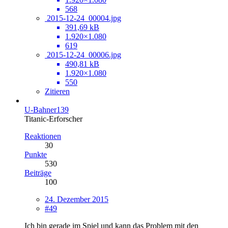
568
2015-12-24_00004.jpg
391,69 kB
1.920×1.080
619
2015-12-24_00006.jpg
490,81 kB
1.920×1.080
550
Zitieren
U-Bahner139
Titanic-Erforscher
Reaktionen
30
Punkte
530
Beiträge
100
24. Dezember 2015
#49
Ich bin gerade im Spiel und kann das Problem mit den