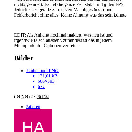
nichts geändert. Es lief die ganze Zeit stabil, mit guten FPS.
Jedoch ist es gerade zum ersten Mal abgestürzt, ohne
Fehlerbericht ohne alles. Keine Ahnung was das sein könnte.
EDIT: Als Anhang nochmal makiert, was neu ist und
irgendwie falsch aussieht, zumindest ist das in jedem
Menüpunkt der Optionen vertreten.
Bilder
Unbenannt.PNG
131,01 kB
686×583
637
( ͡ʘ ͜ʖ ͡ʘ) -> [̲̅$̲̅(̲̅1̲̅)̲̅$̲̅]
Zitieren