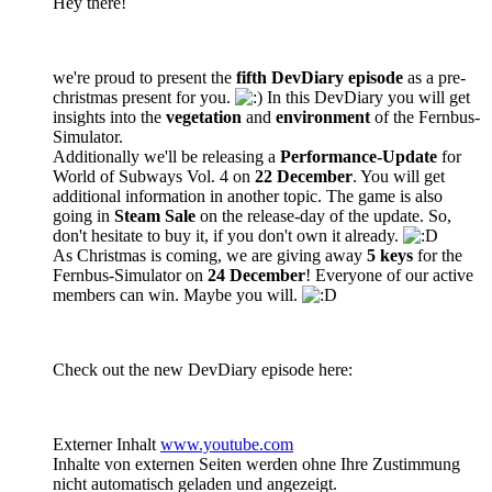
Hey there!
we're proud to present the
fifth DevDiary episode
as a pre-
christmas present for you.
In this DevDiary you will get
insights into the
v
egetation
and
e
nvironment
of the Fernbus-
Simulator.
Additionally we'll be releasing a
Performance-Update
for
World of Subways Vol. 4 on
22
December
. You will get
additional information in another topic. The game is also
going in
Steam Sale
on the release-day of the update. So,
don't hesitate to buy it, if you don't own it already.
As Christmas is coming, we are giving away
5 keys
for the
Fernbus-Simulator on
24 December
! Everyone of our active
members can win. Maybe you will.
Check out the new DevDiary episode here:
Externer Inhalt
www.youtube.com
Inhalte von externen Seiten werden ohne Ihre Zustimmung
nicht automatisch geladen und angezeigt.