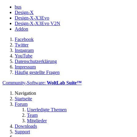
bus
Design-X
Design-X-X3Evo
Design-X-X3Evo V2N
Addon
Facebook
Twitter
Instagram
YouTube
Datenschutzerklärung
Impressum
Häufig gestellte Fragen
Community-Software:
WoltLab Suite™
Navigation
Startseite
Forum
Unerledigte Themen
Team
Mitglieder
Downloads
Support