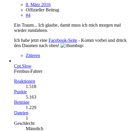
8. März 2016
Offizieller Beitrag
#4
Ein Traum... Ich glaube, damit muss ich mich morgen mal
wieder rumfahren.
Ich habe jetzt eine
Facebook-Seite
- Komm vorbei und drück
den Daumen nach oben!
Zitieren
Cpt.Slow
Fernbus-Fahrer
Reaktionen
1.518
Punkte
5.163
Beiträge
1.229
Dateien
1
Geschlecht
Männlich