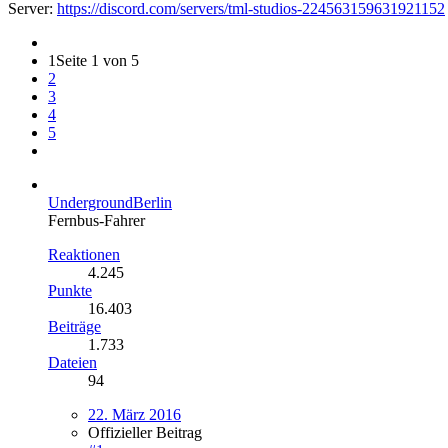
Server:
https://discord.com/servers/tml-studios-224563159631921152
1
Seite 1 von 5
2
3
4
5
UndergroundBerlin
Fernbus-Fahrer
Reaktionen
4.245
Punkte
16.403
Beiträge
1.733
Dateien
94
22. März 2016
Offizieller Beitrag