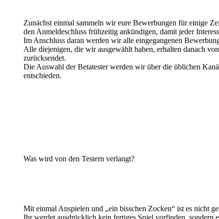
Zunächst einmal sammeln wir eure Bewerbungen für einige Zei
den Anmeldeschluss frühzeitig ankündigen, damit jeder Interes
Im Anschluss daran werden wir alle eingegangenen Bewerbungen
Alle diejenigen, die wir ausgewählt haben, erhalten danach vo
zurücksendet.
Die Auswahl der Betatester werden wir über die üblichen Kanäle 
entschieden.
Was wird von den Testern verlangt?
Mit einmal Anspielen und „ein bisschen Zocken“ ist es nicht geta
Ihr werdet ausdrücklich kein fertiges Spiel vorfinden, sondern e