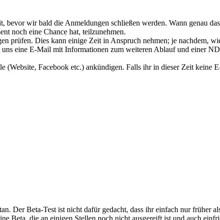
t, bevor wir bald die Anmeldungen schließen werden. Wann genau das
sent noch eine Chance hat, teilzunehmen.
 prüfen. Dies kann einige Zeit in Anspruch nehmen; je nachdem, wie 
n uns eine E-Mail mit Informationen zum weiteren Ablauf und einer NDA
(Website, Facebook etc.) ankündigen. Falls ihr in dieser Zeit keine E-
n. Der Beta-Test ist nicht dafür gedacht, dass ihr einfach nur früher al
ine Beta, die an einigen Stellen noch nicht ausgereift ist und auch ein