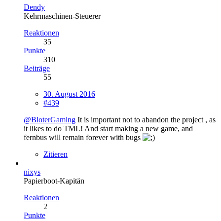
Dendy
Kehrmaschinen-Steuerer
Reaktionen
35
Punkte
310
Beiträge
55
30. August 2016
#439
@BloterGaming
It is important not to abandon the project , as
it likes to do TML! And start making a new game, and
fernbus will remain forever with bugs
Zitieren
nixys
Papierboot-Kapitän
Reaktionen
2
Punkte