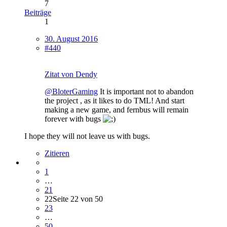
7
Beiträge
1
30. August 2016
#440
Zitat von Dendy
@BloterGaming
It is important not to abandon
the project , as it likes to do TML! And start
making a new game, and fernbus will remain
forever with bugs
I hope they will not leave us with bugs.
Zitieren
1
…
21
22
Seite 22 von 50
23
…
50