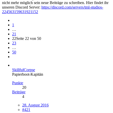
nicht mehr möglich sein neue Beiträge zu schreiben. Hier findet ihr
unseren Discord Server:
https://discord.com/servers/tml-studios-
224563159631921152
1
…
21
22
Seite 22 von 50
23
…
50
SkillfulCorpse
Papierboot-Kapitän
Punkte
20
Beiträge
4
28. August 2016
#421