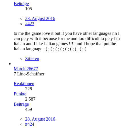
Beiträge
105
28. August 2016
#423
to me the game love it but if you have other languages nn I
can play with it because for me and too difficult to play I'm
Italian and I like Italian games !!!! and I hope that put the
Italian language ; ( ; ( ; ( ; ( ; ( ; ( ; ( ; ( ; (
Zitieren
Marcin26677
7 Line-Schaffner
Reaktionen
228
Punkte
2.587
Beiträge
459
28. August 2016
#424