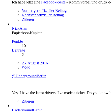
Ich habe jetzt eine
Facebook-Seite
- Komm vorbei und drück 
Vorheriger offizieller Beitrag
Nächster offizieller Beitrag
Zitieren
NickAlan
Papierboot-Kapitän
Punkte
10
Beiträge
2
25. August 2016
#343
@UndergroundBerlin
Yes, I have the latest drivers. I've made a ticket. Do you know
Zitieren
UndergroundBerlin