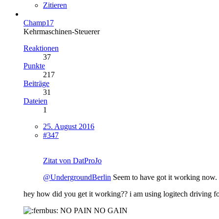
Zitieren
Champ17
Kehrmaschinen-Steuerer
Reaktionen
37
Punkte
217
Beiträge
31
Dateien
1
25. August 2016
#347
Zitat von DatProJo
@UndergroundBerlin
Seem to have got it working now.
hey how did you get it working?? i am using logitech driving fo
NO PAIN NO GAIN