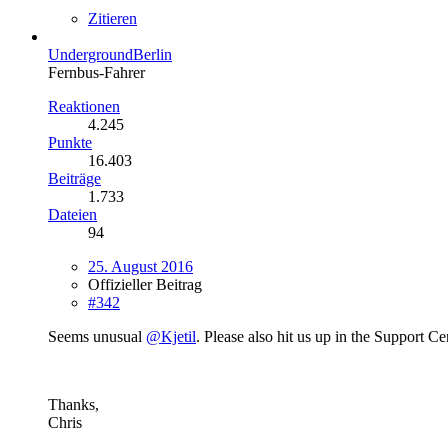
Zitieren
UndergroundBerlin
Fernbus-Fahrer
Reaktionen
4.245
Punkte
16.403
Beiträge
1.733
Dateien
94
25. August 2016
Offizieller Beitrag
#342
Seems unusual
@Kjetil
. Please also hit us up in the Support Ce
Thanks,
Chris