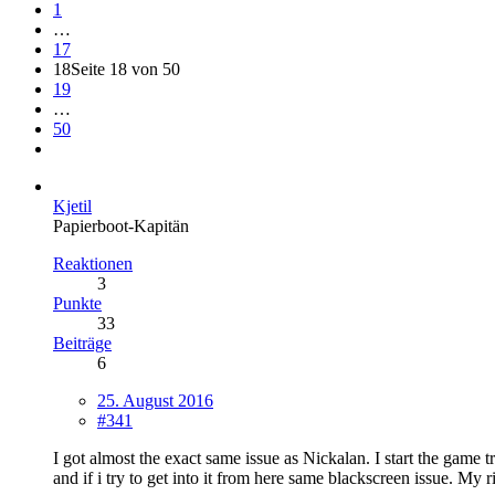
1
…
17
18
Seite 18 von 50
19
…
50
Kjetil
Papierboot-Kapitän
Reaktionen
3
Punkte
33
Beiträge
6
25. August 2016
#341
I got almost the exact same issue as Nickalan. I start the game 
and if i try to get into it from here same blackscreen issue. My